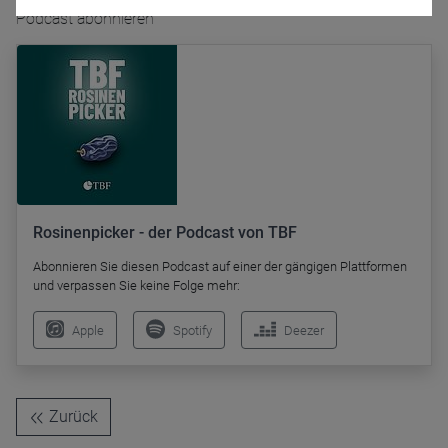
Podcast abonnieren
Name
CPref
Anbieter
D&C
Zweck
Ablauf
1 Jahr
Rosinenpicker - der Podcast von TBF
Abonnieren Sie diesen Podcast auf einer der gängigen Plattformen
und verpassen Sie keine Folge mehr:
Apple
Spotify
Deezer
Zurück