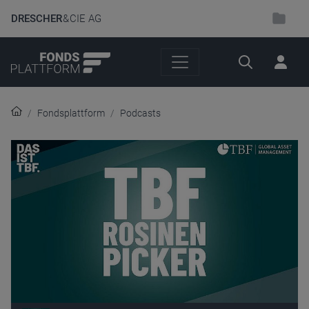
DRESCHER
& CIE AG
Suche
Fondsplattform
Podcasts