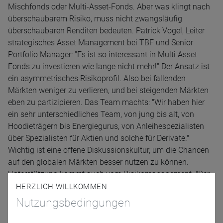
Mischfonds oder Multi-Asset-Fonds. Aber was klingt nach
überschaubarem Risiko, muss nicht zwangsläufig
überschaubaren Renditen bedeuten. Patrick Vogel, Leiter
strategisches Asset Management bei TBF und Senior
Portfolio Manager: "Es ist so interessant in Multi Asset
Fonds zu investieren wie lange nicht mehr!" Der Ansatz ist
ein asymmetrisches Risikoprofil. Also bei fallenden
Märkten weniger zu verlieren, und bei steigenden Märkten
eben zu partizipieren. Das Team machts: "Wir haben hier
ein sehr unterschiedliches Team, von jung bis alt, von
Hoodieträgern bis Energiegurus, von Anleihespezialisten
über Spezialisten für Aktien und solche für Derivate."
Wichtig ist eine offene Diskussionskultur, um die Chancen
auf den globalen Märkten besser nutzen zu können.
Unterstützung kommt auch vom Risikomanagement. "Der
Q-Faktor ist ein technisches Modell, das uns zeigt, wann
HERZLICH WILLKOMMEN
der Markt Übertreibungsphasen hat." Der Podcast wurde in
Nutzungsbedingungen
Zusammenarbeit mit dem Börsen Radio erstellt.