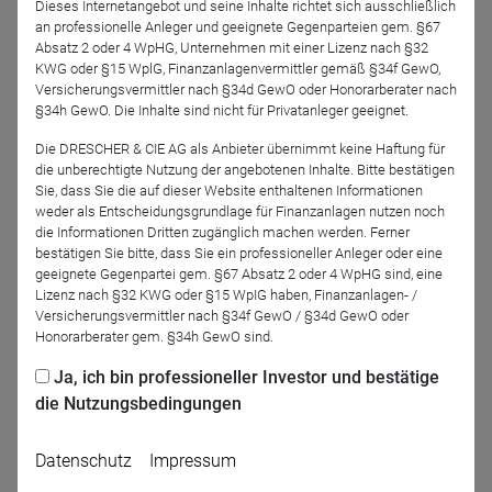
Dieses Internetangebot und seine Inhalte richtet sich ausschließlich
an professionelle Anleger und geeignete Gegenparteien gem. §67
Personen
Absatz 2 oder 4 WpHG, Unternehmen mit einer Lizenz nach §32
KWG oder §15 WplG, Finanzanlagenvermittler gemäß §34f GewO,
Versicherungsvermittler nach §34d GewO oder Honorarberater nach
§34h GewO. Die Inhalte sind nicht für Privatanleger geeignet.
Die DRESCHER & CIE AG als Anbieter übernimmt keine Haftung für
die unberechtigte Nutzung der angebotenen Inhalte. Bitte bestätigen
Sie, dass Sie die auf dieser Website enthaltenen Informationen
weder als Entscheidungsgrundlage für Finanzanlagen nutzen noch
die Informationen Dritten zugänglich machen werden. Ferner
Patrick Vogel
bestätigen Sie bitte, dass Sie ein professioneller Anleger oder eine
TBF Global Asset
geeignete Gegenpartei gem. §67 Absatz 2 oder 4 WpHG sind, eine
Management GmbH
Lizenz nach §32 KWG oder §15 WpIG haben, Finanzanlagen- /
Versicherungsvermittler nach §34f GewO / §34d GewO oder
Honorarberater gem. §34h GewO sind.
Podcast-Folge anhören
Ja, ich bin professioneller Investor und bestätige
die Nutzungsbedingungen
Datenschutz
Impressum