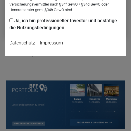
Abonnieren Sie diesen Podcast auf
Versicherungsvermittler nach §34f GewO / §34d GewO oder
einer der gängigen Plattformen und
Honorarberater gem. §34h GewO sind.
verpassen Sie keine Folge mehr:
Ja, ich bin professioneller Investor und bestätige
Apple
die Nutzungsbedingungen
Datenschutz
Impressum
Zurück
Name
CPref
Anbieter
D&C
Zweck
Ablauf
1 Jahr