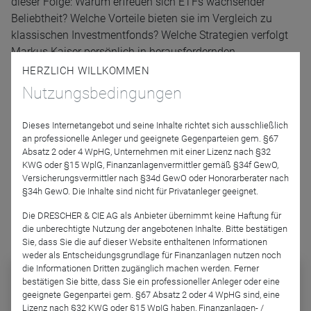
dieser Folge: Warum erfreuen sich ETFs wachsender
Beliebtheit? Welche Vorteile bieten sie im Vergleich zu
klassischen Investmentfonds? Welche Strategien verfolgt
Markus Kaiser persönlich in herausfordernden
Marktphasen? Ein fundiertes Gespräch über zeitgemäße
HERZLICH WILLKOMMEN
Anlagestrategien, Marktentwicklungen und den
Nutzungsbedingungen
intelligenten Einsatz von ETFs im Portfolio.
Dieses Internetangebot und seine Inhalte richtet sich ausschließlich
Podcast-Folge anhören
an professionelle Anleger und geeignete Gegenparteien gem. §67
Absatz 2 oder 4 WpHG, Unternehmen mit einer Lizenz nach §32
KWG oder §15 WplG, Finanzanlagenvermittler gemäß §34f GewO,
Versicherungsvermittler nach §34d GewO oder Honorarberater nach
§34h GewO. Die Inhalte sind nicht für Privatanleger geeignet.
Die DRESCHER & CIE AG als Anbieter übernimmt keine Haftung für
die unberechtigte Nutzung der angebotenen Inhalte. Bitte bestätigen
Podcast abonnieren
Sie, dass Sie die auf dieser Website enthaltenen Informationen
weder als Entscheidungsgrundlage für Finanzanlagen nutzen noch
die Informationen Dritten zugänglich machen werden. Ferner
PPP – Patriarch Power
bestätigen Sie bitte, dass Sie ein professioneller Anleger oder eine
Podcast
geeignete Gegenpartei gem. §67 Absatz 2 oder 4 WpHG sind, eine
Lizenz nach §32 KWG oder §15 WpIG haben, Finanzanlagen- /