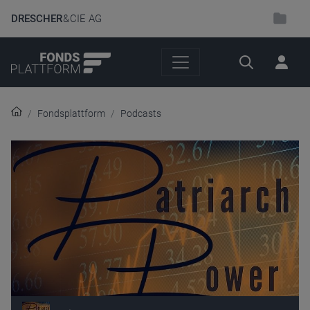
DRESCHER
& CIE AG
Suche
Fondsplattform
Podcasts
Audio