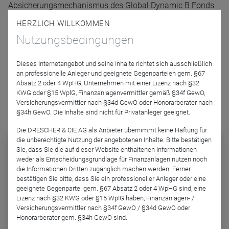
Absicherungsmechanismus des Global Dynamic B Fonds
(WKN, A1XBKZ) vor.
HERZLICH WILLKOMMEN
Nutzungsbedingungen
Podcast-Folge anhören
Dieses Internetangebot und seine Inhalte richtet sich ausschließlich
an professionelle Anleger und geeignete Gegenparteien gem. §67
Absatz 2 oder 4 WpHG, Unternehmen mit einer Lizenz nach §32
KWG oder §15 WplG, Finanzanlagenvermittler gemäß §34f GewO,
Versicherungsvermittler nach §34d GewO oder Honorarberater nach
§34h GewO. Die Inhalte sind nicht für Privatanleger geeignet.
Podcast abonnieren
Die DRESCHER & CIE AG als Anbieter übernimmt keine Haftung für
die unberechtigte Nutzung der angebotenen Inhalte. Bitte bestätigen
PPP – Patriarch Power
Sie, dass Sie die auf dieser Website enthaltenen Informationen
Podcast
weder als Entscheidungsgrundlage für Finanzanlagen nutzen noch
die Informationen Dritten zugänglich machen werden. Ferner
Abonnieren Sie diesen Podcast auf
bestätigen Sie bitte, dass Sie ein professioneller Anleger oder eine
einer der gängigen Plattformen und
geeignete Gegenpartei gem. §67 Absatz 2 oder 4 WpHG sind, eine
verpassen Sie keine Folge mehr:
Lizenz nach §32 KWG oder §15 WpIG haben, Finanzanlagen- /
Versicherungsvermittler nach §34f GewO / §34d GewO oder
Honorarberater gem. §34h GewO sind.
Apple