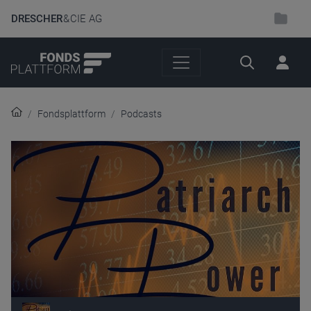
DRESCHER
& CIE AG
Suche
Fondsplattform
Podcasts
Audio