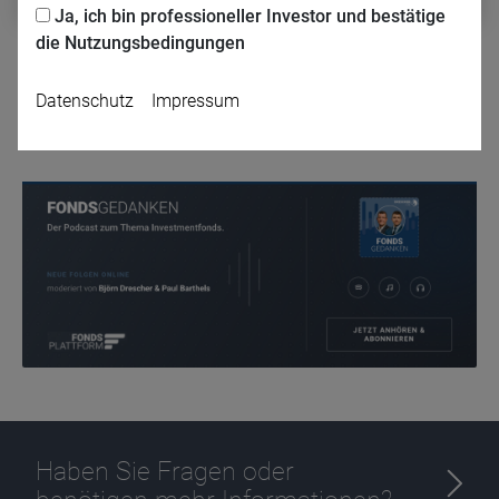
Ja, ich bin professioneller Investor und bestätige
die Nutzungsbedingungen
Zurück
Datenschutz
Impressum
Name
CPref
Anbieter
D&C
Zweck
Ablauf
1 Jahr
Haben Sie Fragen oder