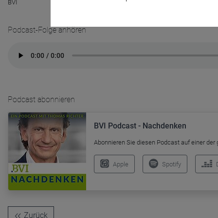
BVI
Podcast-Folge anhören
Name
CPref
Anbieter
D&C
Zweck
Ablauf
1 Jahr
Podcast abonnieren
BVI Podcast - Nachdenken
Abonnieren Sie diesen Podcast auf einer der
Apple
Spotify
Zurück