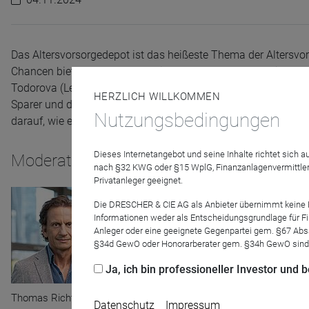
Das Altersvorsorgedepot ist das heißeste Thema der Alters
Chancen bietet das Depot für die Altersvorsorge, und wie sol
Todorova (Leiterin Altersvorsorgepolitik im BVI) diskutieren i
HERZLICH WILLKOMMEN
Sparer und die Fondsindustrie. Sie klären darüber hinaus die
Nutzungsbedingungen
darauf, wie es die Vorsorgelandschaft verändern könnte.
Dieses Internetangebot und seine Inhalte richtet sich
Moderator
nach §32 KWG oder §15 WplG, Finanzanlagenvermittler
Privatanleger geeignet.
Die DRESCHER & CIE AG als Anbieter übernimmt keine Haf
Informationen weder als Entscheidungsgrundlage für Fin
Anleger oder eine geeignete Gegenpartei gem. §67 Abs
§34d GewO oder Honorarberater gem. §34h GewO sind
Ja, ich bin professioneller Investor und
Thomas Richter
Datenschutz
Impressum