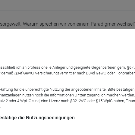
vorsorgewelt. Warum sprechen wir von einem Paradigmenwechsel
l die Umsetzung in der Praxis aussehen? Thomas Richter und Cve
n der aktuellen Folge über die wichtigsten Neuerungen der Reform 
 zentralen Fragen rund ums Altersvorsorgedepot und geben einen
 ausschließlich an professionelle Anleger und geeignete Gegenparteien gem. §6
 gemäß §34f GewO, Versicherungsvermittler nach §34d GewO oder Honorarberate
tung für die unberechtigte Nutzung der angebotenen Inhalte. Bitte bestätigen 
anzanlagen nutzen noch die Informationen Dritten zugänglich machen werden. Fe
atz 2 oder 4 WpHG sind, eine Lizenz nach §32 KWG oder §15 WpIG haben, Finan
.
 bestätige die Nutzungsbedingungen