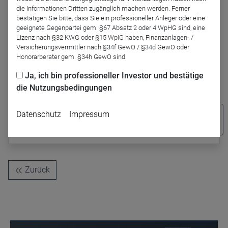
die Informationen Dritten zugänglich machen werden. Ferner
bestätigen Sie bitte, dass Sie ein professioneller Anleger oder eine
geeignete Gegenpartei gem. §67 Absatz 2 oder 4 WpHG sind, eine
Lizenz nach §32 KWG oder §15 WpIG haben, Finanzanlagen- /
Versicherungsvermittler nach §34f GewO / §34d GewO oder
Honorarberater gem. §34h GewO sind.
Hör mal! Der Living + Working Citytalk
Ja, ich bin professioneller Investor und bestätige
Abonnieren Sie diesen Podcast auf einer der gängigen Plattformen
die Nutzungsbedingungen
und verpassen Sie keine Folge mehr:
Datenschutz
Impressum
Apple
Google
Spotify
Amazon
YoutTube
Zurück
Name
CPref
Anbieter
D&C