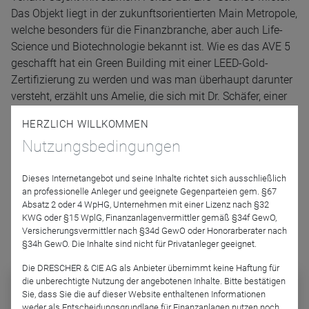
Das Objekt liegt in der zukunftsorientierten Main Metropole,
welche besonders für die Finanzbranche, aber auch Life-
Science und Biotechnologie bekannt ist. Wie es das AVE 5
geschafft hat ein Green Building mit einer LEED-Gold-
Zertifizierung zu werden und was man überhaupt darunter
versteht, erzählt uns Amelie, die sich mit Dr. Schäfer, einer
Life-Science-Mitarbeiterin unterhalten hat. Viel Spaß.
HERZLICH WILLKOMMEN
Nutzungsbedingungen
Podcast-Folge anhören
Dieses Internetangebot und seine Inhalte richtet sich ausschließlich
an professionelle Anleger und geeignete Gegenparteien gem. §67
Absatz 2 oder 4 WpHG, Unternehmen mit einer Lizenz nach §32
KWG oder §15 WplG, Finanzanlagenvermittler gemäß §34f GewO,
Versicherungsvermittler nach §34d GewO oder Honorarberater nach
§34h GewO. Die Inhalte sind nicht für Privatanleger geeignet.
Podcast abonnieren
Die DRESCHER & CIE AG als Anbieter übernimmt keine Haftung für
die unberechtigte Nutzung der angebotenen Inhalte. Bitte bestätigen
Sie, dass Sie die auf dieser Website enthaltenen Informationen
weder als Entscheidungsgrundlage für Finanzanlagen nutzen noch