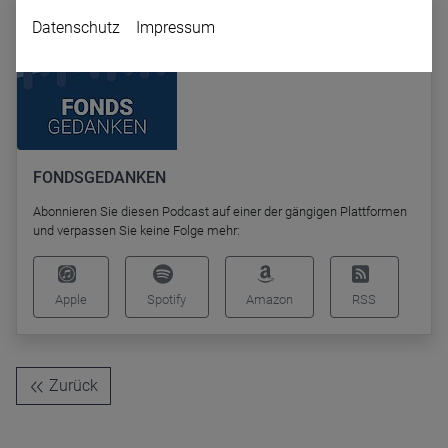
Datenschutz
Impressum
FONDSGEDANKEN
Abonnieren Sie diesen Podcast auf einer der gängigen Plattformen
Name
CPref
und verpassen Sie keine Folge mehr:
Anbieter
D&C
Zweck
Ablauf
1 Jahr
Apple
Spotify
Amazon
RSS
Zurück