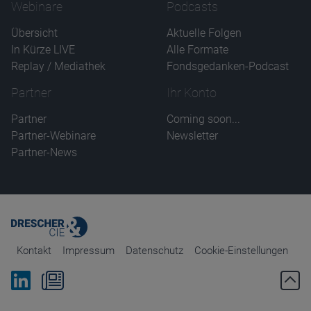
Webinare
Podcasts
Übersicht
Aktuelle Folgen
In Kürze LIVE
Alle Formate
Replay / Mediathek
Fondsgedanken-Podcast
Partner
Ihr Konto
Partner
Coming soon...
Partner-Webinare
Newsletter
Partner-News
Kontakt
Impressum
Datenschutz
Cookie-Einstellungen
Bei Linkedin folgen
Zum Newsletter anmelden