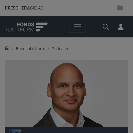
DRESCHER
& CIE AG
Suche
Fondsplattform
Podcasts
Audio