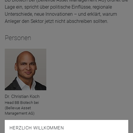
Lage ein, spricht über politische Einflüsse, regionale
Unterschiede, neue Innovationen – und erklärt, warum
Anleger den Sektor jetzt nicht abschreiben sollten.
Personen
Dr. Christian Koch
Head BB Biotech bei
(Bellevue Asset
Management AG)
HERZLICH WILLKOMMEN
Moderator