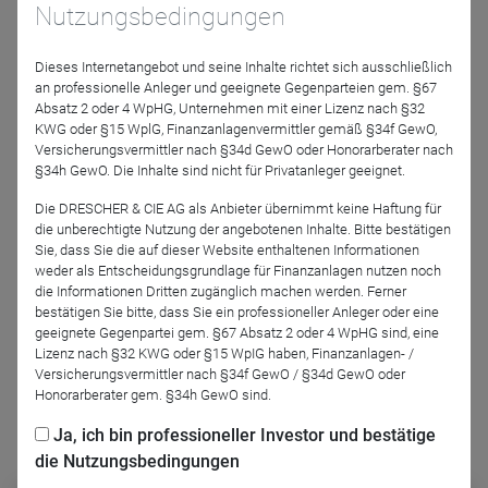
Nutzungsbedingungen
Dieses Internetangebot und seine Inhalte richtet sich ausschließlich
an professionelle Anleger und geeignete Gegenparteien gem. §67
Absatz 2 oder 4 WpHG, Unternehmen mit einer Lizenz nach §32
KWG oder §15 WplG, Finanzanlagenvermittler gemäß §34f GewO,
Versicherungsvermittler nach §34d GewO oder Honorarberater nach
§34h GewO. Die Inhalte sind nicht für Privatanleger geeignet.
Paul Barthels
Die DRESCHER & CIE AG als Anbieter übernimmt keine Haftung für
die unberechtigte Nutzung der angebotenen Inhalte. Bitte bestätigen
DRESCHER & CIE AG
Sie, dass Sie die auf dieser Website enthaltenen Informationen
weder als Entscheidungsgrundlage für Finanzanlagen nutzen noch
Podcast-Folge anhören
die Informationen Dritten zugänglich machen werden. Ferner
bestätigen Sie bitte, dass Sie ein professioneller Anleger oder eine
geeignete Gegenpartei gem. §67 Absatz 2 oder 4 WpHG sind, eine
Lizenz nach §32 KWG oder §15 WpIG haben, Finanzanlagen- /
Versicherungsvermittler nach §34f GewO / §34d GewO oder
Honorarberater gem. §34h GewO sind.
Ja, ich bin professioneller Investor und bestätige
Podcast abonnieren
die Nutzungsbedingungen