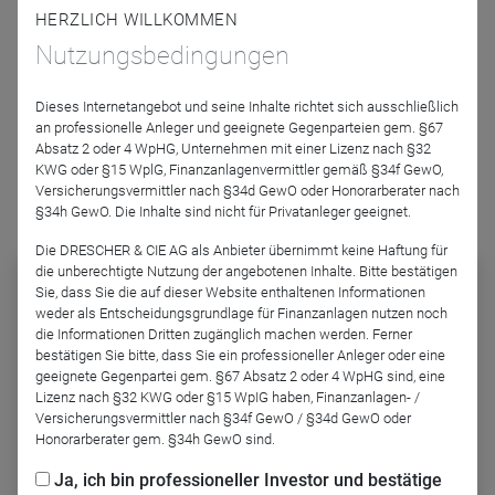
idealerweise aussehen sollte.
HERZLICH WILLKOMMEN
Nutzungsbedingungen
Podcast-Folge anhören
Dieses Internetangebot und seine Inhalte richtet sich ausschließlich
an professionelle Anleger und geeignete Gegenparteien gem. §67
Absatz 2 oder 4 WpHG, Unternehmen mit einer Lizenz nach §32
KWG oder §15 WplG, Finanzanlagenvermittler gemäß §34f GewO,
Versicherungsvermittler nach §34d GewO oder Honorarberater nach
§34h GewO. Die Inhalte sind nicht für Privatanleger geeignet.
Podcast abonnieren
Die DRESCHER & CIE AG als Anbieter übernimmt keine Haftung für
die unberechtigte Nutzung der angebotenen Inhalte. Bitte bestätigen
Sie, dass Sie die auf dieser Website enthaltenen Informationen
weder als Entscheidungsgrundlage für Finanzanlagen nutzen noch
die Informationen Dritten zugänglich machen werden. Ferner
bestätigen Sie bitte, dass Sie ein professioneller Anleger oder eine
geeignete Gegenpartei gem. §67 Absatz 2 oder 4 WpHG sind, eine
Lizenz nach §32 KWG oder §15 WpIG haben, Finanzanlagen- /
Versicherungsvermittler nach §34f GewO / §34d GewO oder
Honorarberater gem. §34h GewO sind.
BVI Podcast - Nachdenken
Ja, ich bin professioneller Investor und bestätige