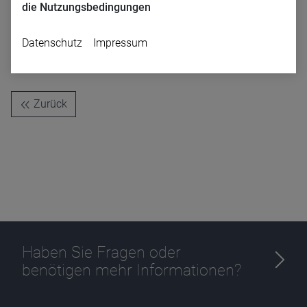
Abonnieren Sie diesen Podcast auf einer der gängigen Plattformen
die Nutzungsbedingungen
und verpassen Sie keine Folge mehr:
Datenschutz
Impressum
Apple
Spotify
Deezer
Zurück
Name
CPref
Anbieter
D&C
Zweck
Ablauf
1 Jahr
Haben Sie Fragen oder
benötigen mehr Informationen?