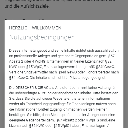
und die Aufsichtsziele.
Podcast-Folge anhören
HERZLICH WILLKOMMEN
Nutzungsbedingungen
Dieses Internetangebot und seine Inhalte richtet sich ausschließlich
an professionelle Anleger und geeignete Gegenparteien gem. §67
Absatz 2 oder 4 WpHG, Unternehmen mit einer Lizenz nach §32
Podcast abonnieren
KWG oder §15 WplG, Finanzanlagenvermittler gemäß §34f GewO,
Versicherungsvermittler nach §34d GewO oder Honorarberater nach
§34h GewO. Die Inhalte sind nicht für Privatanleger geeignet.
Die DRESCHER & CIE AG als Anbieter übernimmt keine Haftung für
die unberechtigte Nutzung der angebotenen Inhalte. Bitte bestätigen
Sie, dass Sie die auf dieser Website enthaltenen Informationen
weder als Entscheidungsgrundlage für Finanzanlagen nutzen noch
die Informationen Dritten zugänglich machen werden. Ferner
bestätigen Sie bitte, dass Sie ein professioneller Anleger oder eine
geeignete Gegenpartei gem. §67 Absatz 2 oder 4 WpHG sind, eine
BVI Podcast - Nachdenken
Lizenz nach §32 KWG oder §15 WpIG haben, Finanzanlagen- /