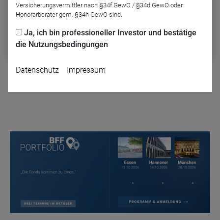
Versicherungsvermittler nach §34f GewO / §34d GewO oder
Abonnieren Sie diesen Podcast auf einer der gängigen Plattformen
Honorarberater gem. §34h GewO sind.
und verpassen Sie keine Folge mehr:
Ja, ich bin professioneller Investor und bestätige
Apple
Spotify
Deezer
die Nutzungsbedingungen
Datenschutz
Impressum
Zurück
Name
CPref
Anbieter
D&C
Zweck
Ablauf
1 Jahr