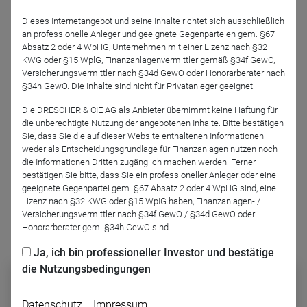
Dieses Internetangebot und seine Inhalte richtet sich ausschließlich
an professionelle Anleger und geeignete Gegenparteien gem. §67
Absatz 2 oder 4 WpHG, Unternehmen mit einer Lizenz nach §32
KWG oder §15 WplG, Finanzanlagenvermittler gemäß §34f GewO,
Versicherungsvermittler nach §34d GewO oder Honorarberater nach
§34h GewO. Die Inhalte sind nicht für Privatanleger geeignet.
Paul Barthels
DRESCHER & CIE AG
Die DRESCHER & CIE AG als Anbieter übernimmt keine Haftung für
die unberechtigte Nutzung der angebotenen Inhalte. Bitte bestätigen
Sie, dass Sie die auf dieser Website enthaltenen Informationen
Podcast-Folge anhören
weder als Entscheidungsgrundlage für Finanzanlagen nutzen noch
die Informationen Dritten zugänglich machen werden. Ferner
bestätigen Sie bitte, dass Sie ein professioneller Anleger oder eine
geeignete Gegenpartei gem. §67 Absatz 2 oder 4 WpHG sind, eine
Lizenz nach §32 KWG oder §15 WpIG haben, Finanzanlagen- /
Versicherungsvermittler nach §34f GewO / §34d GewO oder
Honorarberater gem. §34h GewO sind.
Podcast abonnieren
Ja, ich bin professioneller Investor und bestätige
die Nutzungsbedingungen
Datenschutz
Impressum