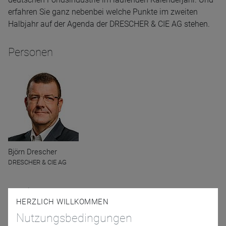
erfahren Sie ganz nebenbei welche Punkte im zweiten
Halbjahr auf der Agenda der DRESCHER & CIE AG stehen.
Personen
Björn Drescher
DRESCHER & CIE AG
Moderator
HERZLICH WILLKOMMEN
Nutzungsbedingungen