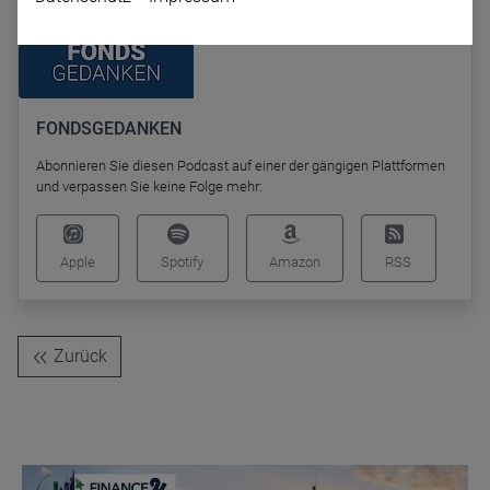
FONDSGEDANKEN
Abonnieren Sie diesen Podcast auf einer der gängigen Plattformen
und verpassen Sie keine Folge mehr:
Name
CPref
Anbieter
D&C
Zweck
Apple
Spotify
Amazon
RSS
Ablauf
1 Jahr
Zurück