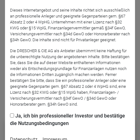
Dieses Internetangebot und seine Inhalte richtet sich ausschließlich
an professionelle Anleger und geeignete Gegenparteien gem. §67
Absatz 2 oder 4 WpHG, Unternehmen mit einer Lizenz nach §32
KWG oder §15 WplG, Finanzanlagenvermittler gemäß §34f GewO,
Versicherungsvermittler nach §34d GewO oder Honorarberater nach
§34h GewO. Die Inhalte sind nicht für Privatanleger geeignet.
Björn Drescher
DRESCHER & CIE AG
Die DRESCHER & CIE AG als Anbieter übernimmt keine Haftung für
die unberechtigte Nutzung der angebotenen Inhalte. Bitte bestätigen
Sie, dass Sie die auf dieser Website enthaltenen Informationen
Podcast-Folge anhören
weder als Entscheidungsgrundlage für Finanzanlagen nutzen noch
die Informationen Dritten zugänglich machen werden. Ferner
bestätigen Sie bitte, dass Sie ein professioneller Anleger oder eine
geeignete Gegenpartei gem. §67 Absatz 2 oder 4 WpHG sind, eine
Lizenz nach §32 KWG oder §15 WpIG haben, Finanzanlagen- /
Versicherungsvermittler nach §34f GewO / §34d GewO oder
Honorarberater gem. §34h GewO sind.
Podcast abonnieren
Ja, ich bin professioneller Investor und bestätige
die Nutzungsbedingungen
Datenschutz
Impressum