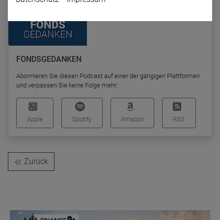
FONDSGEDANKEN
Abonnieren Sie diesen Podcast auf einer der gängigen Plattformen
und verpassen Sie keine Folge mehr:
Name
CPref
Anbieter
D&C
Zweck
Apple
Spotify
Amazon
RSS
Ablauf
1 Jahr
Zurück