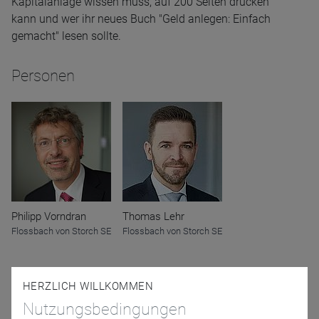
Kapitalanlage wissen muss, auf 200 Seiten drucken
kann und wer ihr neues Buch "Geld anlegen: Einfach
gemacht" lesen sollte.
Personen
Philipp Vorndran
Thomas Lehr
Flossbach von Storch SE
Flossbach von Storch SE
Moderator
HERZLICH WILLKOMMEN
Nutzungsbedingungen