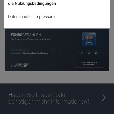
die Nutzungsbedingungen
Zurück
Datenschutz
Impressum
Name
CPref
Anbieter
D&C
Zweck
Ablauf
1 Jahr
Haben Sie Fragen oder
benötigen mehr Informationen?