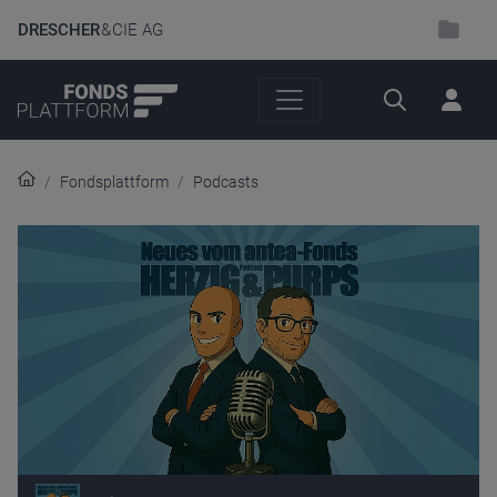
DRESCHER
& CIE AG
Suche
Fondsplattform
Podcasts
Audio