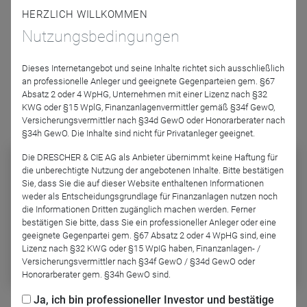
HERZLICH WILLKOMMEN
Podcast-Folge anhören
Nutzungsbedingungen
Dieses Internetangebot und seine Inhalte richtet sich ausschließlich
an professionelle Anleger und geeignete Gegenparteien gem. §67
Absatz 2 oder 4 WpHG, Unternehmen mit einer Lizenz nach §32
KWG oder §15 WplG, Finanzanlagenvermittler gemäß §34f GewO,
Versicherungsvermittler nach §34d GewO oder Honorarberater nach
Podcast abonnieren
§34h GewO. Die Inhalte sind nicht für Privatanleger geeignet.
Die DRESCHER & CIE AG als Anbieter übernimmt keine Haftung für
HERZIG & PURPS – Neues
die unberechtigte Nutzung der angebotenen Inhalte. Bitte bestätigen
vom antea-Fonds
Sie, dass Sie die auf dieser Website enthaltenen Informationen
weder als Entscheidungsgrundlage für Finanzanlagen nutzen noch
Abonnieren Sie diesen Podcast auf
die Informationen Dritten zugänglich machen werden. Ferner
einer der gängigen Plattformen und
bestätigen Sie bitte, dass Sie ein professioneller Anleger oder eine
verpassen Sie keine Folge mehr:
geeignete Gegenpartei gem. §67 Absatz 2 oder 4 WpHG sind, eine
Lizenz nach §32 KWG oder §15 WpIG haben, Finanzanlagen- /
Spotify
Versicherungsvermittler nach §34f GewO / §34d GewO oder
Honorarberater gem. §34h GewO sind.
Ja, ich bin professioneller Investor und bestätige