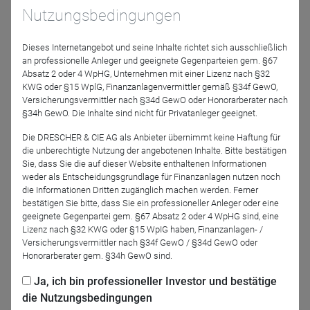
Moderator
Nutzungsbedingungen
Dieses Internetangebot und seine Inhalte richtet sich ausschließlich
an professionelle Anleger und geeignete Gegenparteien gem. §67
Absatz 2 oder 4 WpHG, Unternehmen mit einer Lizenz nach §32
KWG oder §15 WplG, Finanzanlagenvermittler gemäß §34f GewO,
Versicherungsvermittler nach §34d GewO oder Honorarberater nach
§34h GewO. Die Inhalte sind nicht für Privatanleger geeignet.
Die DRESCHER & CIE AG als Anbieter übernimmt keine Haftung für
Björn Drescher
die unberechtigte Nutzung der angebotenen Inhalte. Bitte bestätigen
DRESCHER & CIE AG
Sie, dass Sie die auf dieser Website enthaltenen Informationen
weder als Entscheidungsgrundlage für Finanzanlagen nutzen noch
die Informationen Dritten zugänglich machen werden. Ferner
Podcast-Folge anhören
bestätigen Sie bitte, dass Sie ein professioneller Anleger oder eine
geeignete Gegenpartei gem. §67 Absatz 2 oder 4 WpHG sind, eine
Lizenz nach §32 KWG oder §15 WpIG haben, Finanzanlagen- /
Versicherungsvermittler nach §34f GewO / §34d GewO oder
Honorarberater gem. §34h GewO sind.
Ja, ich bin professioneller Investor und bestätige
Podcast abonnieren
die Nutzungsbedingungen