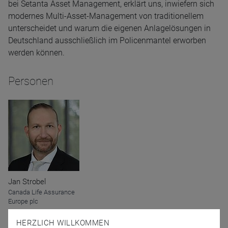
bei Setanta Asset Management, erklärt uns, inwiefern sich
modernes Multi-Asset-Management von traditionellem
unterscheidet und warum die eigenen Anlagelösungen in
Deutschland ausschließlich im Policenmantel erworben
werden können.
Personen
Jan Strobel
Canada Life Assurance
Europe plc
HERZLICH WILLKOMMEN