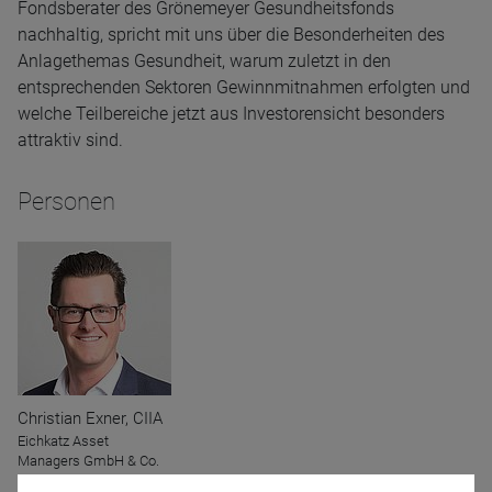
Fondsberater des Grönemeyer Gesundheitsfonds
nachhaltig, spricht mit uns über die Besonderheiten des
Anlagethemas Gesundheit, warum zuletzt in den
entsprechenden Sektoren Gewinnmitnahmen erfolgten und
welche Teilbereiche jetzt aus Investorensicht besonders
attraktiv sind.
Personen
Christian Exner, CIIA
Eichkatz Asset
Managers GmbH & Co.
KG