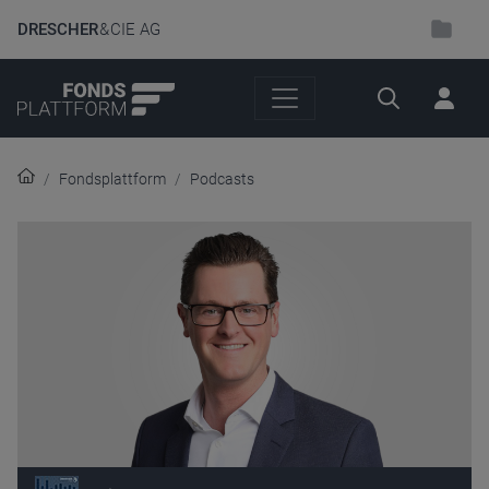
DRESCHER
& CIE AG
Suche
Fondsplattform
Podcasts
Audio