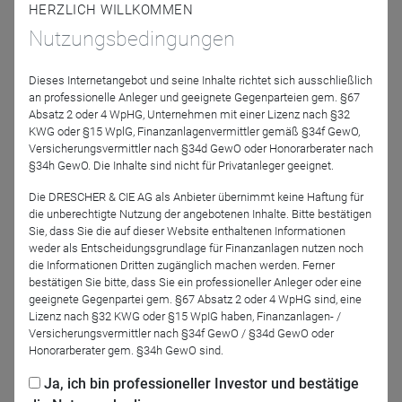
HERZLICH WILLKOMMEN
Nutzungsbedingungen
Moderator
Dieses Internetangebot und seine Inhalte richtet sich ausschließlich
an professionelle Anleger und geeignete Gegenparteien gem. §67
Absatz 2 oder 4 WpHG, Unternehmen mit einer Lizenz nach §32
KWG oder §15 WplG, Finanzanlagenvermittler gemäß §34f GewO,
Versicherungsvermittler nach §34d GewO oder Honorarberater nach
§34h GewO. Die Inhalte sind nicht für Privatanleger geeignet.
Die DRESCHER & CIE AG als Anbieter übernimmt keine Haftung für
die unberechtigte Nutzung der angebotenen Inhalte. Bitte bestätigen
Björn Drescher
Sie, dass Sie die auf dieser Website enthaltenen Informationen
DRESCHER & CIE AG
weder als Entscheidungsgrundlage für Finanzanlagen nutzen noch
die Informationen Dritten zugänglich machen werden. Ferner
bestätigen Sie bitte, dass Sie ein professioneller Anleger oder eine
Podcast-Folge anhören
geeignete Gegenpartei gem. §67 Absatz 2 oder 4 WpHG sind, eine
Lizenz nach §32 KWG oder §15 WpIG haben, Finanzanlagen- /
Versicherungsvermittler nach §34f GewO / §34d GewO oder
Honorarberater gem. §34h GewO sind.
Ja, ich bin professioneller Investor und bestätige