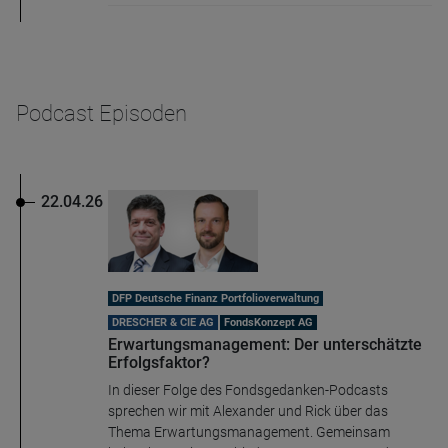
Name
CPref
Anbieter
D&C
Podcast Episoden
Zweck
Ablauf
1 Jahr
22.04.26
DFP Deutsche Finanz Portfolioverwaltung
DRESCHER & CIE AG
FondsKonzept AG
Erwartungsmanagement: Der unterschätzte
Erfolgsfaktor?
In dieser Folge des Fondsgedanken-Podcasts
sprechen wir mit Alexander und Rick über das
Thema Erwartungsmanagement. Gemeinsam