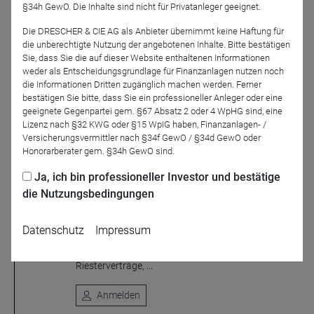
§34h GewO. Die Inhalte sind nicht für Privatanleger geeignet.
Webinare
Die DRESCHER & CIE AG als Anbieter übernimmt keine Haftung für
die unberechtigte Nutzung der angebotenen Inhalte. Bitte bestätigen
Sie, dass Sie die auf dieser Website enthaltenen Informationen
weder als Entscheidungsgrundlage für Finanzanlagen nutzen noch
die Informationen Dritten zugänglich machen werden. Ferner
17.08.26
bestätigen Sie bitte, dass Sie ein professioneller Anleger oder eine
11:00
geeignete Gegenpartei gem. §67 Absatz 2 oder 4 WpHG sind, eine
Lizenz nach §32 KWG oder §15 WpIG haben, Finanzanlagen- /
Versicherungsvermittler nach §34f GewO / §34d GewO oder
Honorarberater gem. §34h GewO sind.
DRESCHER & CIE AG
Kühl gerechnet: Altersvorsorgedepot oder
Ja, ich bin professioneller Investor und bestätige
Riester?
die Nutzungsbedingungen
Altersvorsorgedepots können erst ab Januar 2027
abgeschlossen werden. Riesterverträge im
Datenschutz
Impressum
Umkehrschluss nur noch bis Ende Dezember 2026.
Ob sich Kündigungen bestehender
Riesterverträge, ...
Anmelden