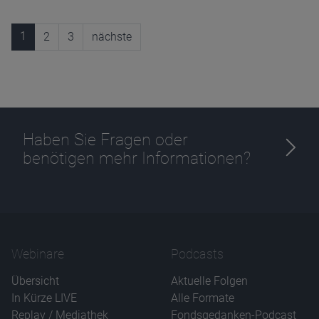
1
2
3
nächste
Haben Sie Fragen oder
benötigen mehr Informationen?
Webinare
Podcasts
Übersicht
Aktuelle Folgen
In Kürze LIVE
Alle Formate
Replay / Mediathek
Fondsgedanken-Podcast