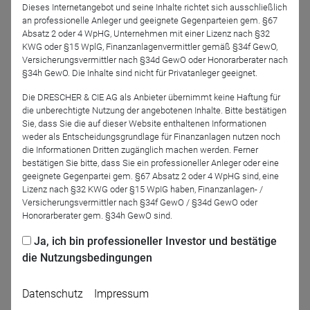
Dieses Internetangebot und seine Inhalte richtet sich ausschließlich
an professionelle Anleger und geeignete Gegenparteien gem. §67
Kontakt
Absatz 2 oder 4 WpHG, Unternehmen mit einer Lizenz nach §32
KWG oder §15 WplG, Finanzanlagenvermittler gemäß §34f GewO,
Empureon Capital Management GmbH
Versicherungsvermittler nach §34d GewO oder Honorarberater nach
Bockenheimer Landstraße 2-4
§34h GewO. Die Inhalte sind nicht für Privatanleger geeignet.
60306 Frankfurt am Main
Die DRESCHER & CIE AG als Anbieter übernimmt keine Haftung für
die unberechtigte Nutzung der angebotenen Inhalte. Bitte bestätigen
Tel.: +49 (0) 69 5880 439 0
Sie, dass Sie die auf dieser Website enthaltenen Informationen
weder als Entscheidungsgrundlage für Finanzanlagen nutzen noch
Homepage
die Informationen Dritten zugänglich machen werden. Ferner
bestätigen Sie bitte, dass Sie ein professioneller Anleger oder eine
geeignete Gegenpartei gem. §67 Absatz 2 oder 4 WpHG sind, eine
Ansprechpartner
Lizenz nach §32 KWG oder §15 WpIG haben, Finanzanlagen- /
Versicherungsvermittler nach §34f GewO / §34d GewO oder
Erik Wille
Honorarberater gem. §34h GewO sind.
Director
Ja, ich bin professioneller Investor und bestätige
Tel.: +49 (0) 69 5880 439 77
erik.wille@empureon.de
die Nutzungsbedingungen
Datenschutz
Impressum
Soziale Netzwerke