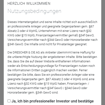
HERZLICH WILLKOMMEN
cs@fgtc-investment.com
Nutzungsbedingungen
Johannes Twickel
Relationship Manager Investment Solutions
Dieses Internetangebot und seine Inhalte richtet sich ausschließlich
an professionelle Anleger und geeignete Gegenparteien gem. §67
Tel.: +49 89 95 411 93 41
Absatz 2 oder 4 WpHG, Unternehmen mit einer Lizenz nach §32
jvt@fgtc-investment.com
KWG oder §15 WplG, Finanzanlagenvermittler gemäß §34f GewO,
Versicherungsvermittler nach §34d GewO oder Honorarberater nach
§34h GewO. Die Inhalte sind nicht für Privatanleger geeignet.
Soziale Netzwerke
Die DRESCHER & CIE AG als Anbieter übernimmt keine Haftung für
die unberechtigte Nutzung der angebotenen Inhalte. Bitte bestätigen
Sie, dass Sie die auf dieser Website enthaltenen Informationen
weder als Entscheidungsgrundlage für Finanzanlagen nutzen noch
die Informationen Dritten zugänglich machen werden. Ferner
bestätigen Sie bitte, dass Sie ein professioneller Anleger oder eine
Partner News
geeignete Gegenpartei gem. §67 Absatz 2 oder 4 WpHG sind, eine
Lizenz nach §32 KWG oder §15 WpIG haben, Finanzanlagen- /
Versicherungsvermittler nach §34f GewO / §34d GewO oder
Honorarberater gem. §34h GewO sind.
6.8.
Ja, ich bin professioneller Investor und bestätige