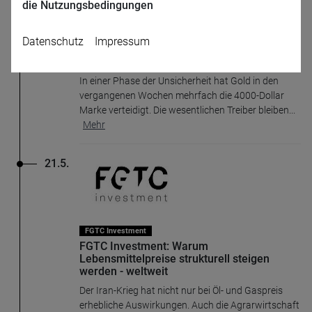
die Nutzungsbedingungen
FGTC Investment
Datenschutz
Impressum
Bei Gold zahlt sich die Strategie der ruhigen
Hand aus
In einer Phase der Unsicherheit hat Gold in den
vergangenen Wochen mehrfach die 4000-Dollar
Marke verteidigt. Die wesentlichen Treiber bleiben
...
Mehr
21.5.
Name
CPref
Anbieter
D&C
Zweck
Ablauf
1 Jahr
FGTC Investment
FGTC Investment: Warum
Lebensmittelpreise strukturell steigen
werden - weltweit
Der Iran-Krieg hat nicht nur bei Öl- und Gaspreis
erhebliche Auswirkungen. Auch die Agrarwirtschaft