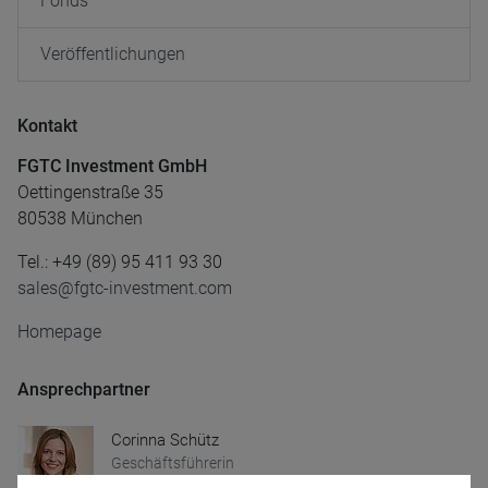
Fonds
Veröffentlichungen
Kontakt
FGTC Investment GmbH
Oettingenstraße 35
80538 München
Tel.: +49 (89) 95 411 93 30
sales@fgtc-investment.com
Homepage
Ansprechpartner
Corinna Schütz
Geschäftsführerin
Tel.: +49 (89) 95 411 93 30