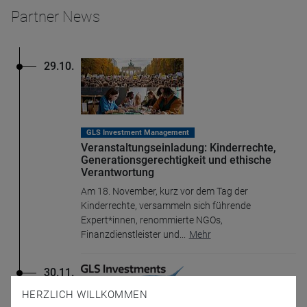
Partner News
29.10.
GLS Investment Management
Veranstaltungseinladung: Kinderrechte,
Generationsgerechtigkeit und ethische
Verantwortung
Am 18. November, kurz vor dem Tag der
Kinderrechte, versammeln sich führende
Expert*innen, renommierte NGOs,
Finanzdienstleister und
...
Mehr
30.11.
HERZLICH WILLKOMMEN
GLS Investment Management