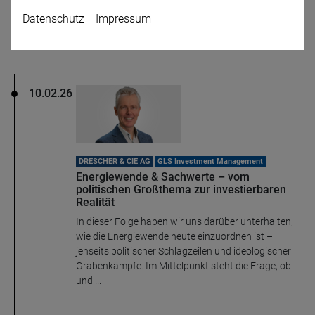
Datenschutz
Impressum
Podcast Episoden
10.02.26
Name
CPref
DRESCHER & CIE AG
GLS Investment Management
Anbieter
D&C
Energiewende & Sachwerte – vom
Zweck
politischen Großthema zur investierbaren
Ablauf
1 Jahr
Realität
In dieser Folge haben wir uns darüber unterhalten,
wie die Energiewende heute einzuordnen ist –
jenseits politischer Schlagzeilen und ideologischer
Grabenkämpfe. Im Mittelpunkt steht die Frage, ob
und ...