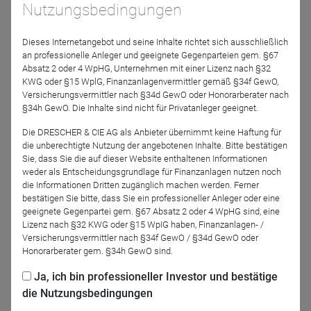
Nutzungsbedingungen
FNG-Siegel mit Bestnote für BfS
Nachhaltigkeitsfonds
Dieses Internetangebot und seine Inhalte richtet sich ausschließlich
Soziale und ökologische Aspekte erhalten bei
an professionelle Anleger und geeignete Gegenparteien gem. §67
Anlageentscheidungen der Bank für
Absatz 2 oder 4 WpHG, Unternehmen mit einer Lizenz nach §32
Sozialwirtschaft noch mehr Gewicht. Das wird jetzt
KWG oder §15 WplG, Finanzanlagenvermittler gemäß §34f GewO,
belohnt: Die
...
Mehr
Versicherungsvermittler nach §34d GewO oder Honorarberater nach
§34h GewO. Die Inhalte sind nicht für Privatanleger geeignet.
8.11.
Die DRESCHER & CIE AG als Anbieter übernimmt keine Haftung für
die unberechtigte Nutzung der angebotenen Inhalte. Bitte bestätigen
GLS Investment Management
Sie, dass Sie die auf dieser Website enthaltenen Informationen
Nachhaltigkeitsfonds – Ausschluss reicht
weder als Entscheidungsgrundlage für Finanzanlagen nutzen noch
nicht
die Informationen Dritten zugänglich machen werden. Ferner
bestätigen Sie bitte, dass Sie ein professioneller Anleger oder eine
Der GLS Bank Klimafonds investiert als Mischfonds
geeignete Gegenpartei gem. §67 Absatz 2 oder 4 WpHG sind, eine
aus vorwiegend Aktien und Anleihen in besonders
Lizenz nach §32 KWG oder §15 WpIG haben, Finanzanlagen- /
klimafreundliche Unternehmen, Staaten und
...
Mehr
Versicherungsvermittler nach §34f GewO / §34d GewO oder
Honorarberater gem. §34h GewO sind.
Ja, ich bin professioneller Investor und bestätige
die Nutzungsbedingungen
1
2