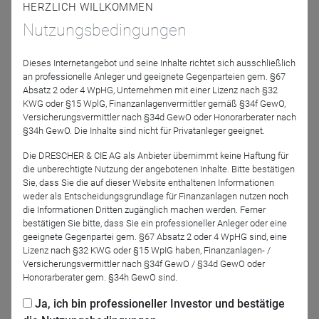
HERZLICH WILLKOMMEN
Nutzungsbedingungen
Ampega Investment
DRESCHER & CIE AG
GOING PUBLIC!
HDI AG
Dieses Internetangebot und seine Inhalte richtet sich ausschließlich
Altersvorsorge mit Fonds: Was bringt der
an professionelle Anleger und geeignete Gegenparteien gem. §67
Versicherungsmantel?
Absatz 2 oder 4 WpHG, Unternehmen mit einer Lizenz nach §32
KWG oder §15 WplG, Finanzanlagenvermittler gemäß §34f GewO,
Tom Rohrbach, Bereichsleiter HDI AG Deutschland
Versicherungsvermittler nach §34d GewO oder Honorarberater nach
und David Krahnenfeld Head of Wholesale bei der
§34h GewO. Die Inhalte sind nicht für Privatanleger geeignet.
Ampega Investment gehen der Frage nach, ob eine
fondsgebundener Versicherungen die bessere
Die DRESCHER & CIE AG als Anbieter übernimmt keine Haftung für
Alternative ...
die unberechtigte Nutzung der angebotenen Inhalte. Bitte bestätigen
Sie, dass Sie die auf dieser Website enthaltenen Informationen
weder als Entscheidungsgrundlage für Finanzanlagen nutzen noch
die Informationen Dritten zugänglich machen werden. Ferner
bestätigen Sie bitte, dass Sie ein professioneller Anleger oder eine
08.03.23
geeignete Gegenpartei gem. §67 Absatz 2 oder 4 WpHG sind, eine
Lizenz nach §32 KWG oder §15 WpIG haben, Finanzanlagen- /
Versicherungsvermittler nach §34f GewO / §34d GewO oder
Honorarberater gem. §34h GewO sind.
DRESCHER & CIE AG
GOING PUBLIC!
HDI AG
Ja, ich bin professioneller Investor und bestätige
Wer braucht fondsgebundene