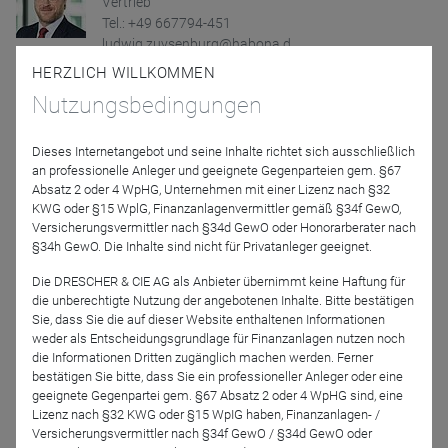
Vertrieb
Tel.: +49 667794-451
ludwig.zuysenburg@habona.d...
HERZLICH WILLKOMMEN
Nutzungsbedingungen
Newsletter
Dieses Internetangebot und seine Inhalte richtet sich ausschließlich
Anmeldung zum Newsletter
an professionelle Anleger und geeignete Gegenparteien gem. §67
Absatz 2 oder 4 WpHG, Unternehmen mit einer Lizenz nach §32
KWG oder §15 WplG, Finanzanlagenvermittler gemäß §34f GewO,
Versicherungsvermittler nach §34d GewO oder Honorarberater nach
Partner News
§34h GewO. Die Inhalte sind nicht für Privatanleger geeignet.
Die DRESCHER & CIE AG als Anbieter übernimmt keine Haftung für
die unberechtigte Nutzung der angebotenen Inhalte. Bitte bestätigen
7.1.
Sie, dass Sie die auf dieser Website enthaltenen Informationen
weder als Entscheidungsgrundlage für Finanzanlagen nutzen noch
die Informationen Dritten zugänglich machen werden. Ferner
bestätigen Sie bitte, dass Sie ein professioneller Anleger oder eine
geeignete Gegenpartei gem. §67 Absatz 2 oder 4 WpHG sind, eine
Habona Invest GmbH
Lizenz nach §32 KWG oder §15 WpIG haben, Finanzanlagen- /
Wechsel in der Geschäftsführung der
Versicherungsvermittler nach §34f GewO / §34d GewO oder
Habona Invest: Hans Christian Schmidt