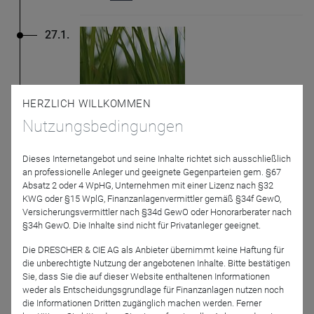
27.1.
HERZLICH WILLKOMMEN
Monega
Monega wächst trotz schwieriger Märkte
Nutzungsbedingungen
Erste Auslandsniederlassung in Luxemburg
gegründet Die Monega Kapitalanlagegesellschaft
Dieses Internetangebot und seine Inhalte richtet sich ausschließlich
mbH (Monega) ist im abgelaufenen Geschäftsjahr
an professionelle Anleger und geeignete Gegenparteien gem. §67
trotz
...
Mehr
Absatz 2 oder 4 WpHG, Unternehmen mit einer Lizenz nach §32
KWG oder §15 WplG, Finanzanlagenvermittler gemäß §34f GewO,
Versicherungsvermittler nach §34d GewO oder Honorarberater nach
12.1.
§34h GewO. Die Inhalte sind nicht für Privatanleger geeignet.
Die DRESCHER & CIE AG als Anbieter übernimmt keine Haftung für
die unberechtigte Nutzung der angebotenen Inhalte. Bitte bestätigen
Sie, dass Sie die auf dieser Website enthaltenen Informationen
Monega
weder als Entscheidungsgrundlage für Finanzanlagen nutzen noch
Monega Marktausblick 2023
die Informationen Dritten zugänglich machen werden. Ferner