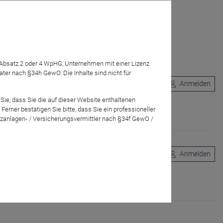
7 Absatz 2 oder 4 WpHG, Unternehmen mit einer Lizenz
r nach §34h GewO. Die Inhalte sind nicht für
Anmelden
Sie, dass Sie die auf dieser Website enthaltenen
ochkomplexe Aufgaben unter Verwendung von
rner bestätigen Sie bitte, dass Sie ein professioneller
zanlagen- / Versicherungsvermittler nach §34f GewO /
Anmelden
und: Wie Untersuchungen zeigen, machen die