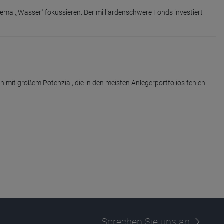
hema ,,Wasser" fokussieren. Der milliardenschwere Fonds investiert
 mit großem Potenzial, die in den meisten Anlegerportfolios fehlen.
Sprechen Sie uns an