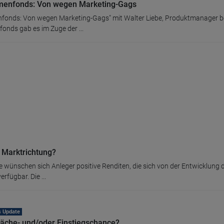
menfonds: Von wegen Marketing-Gags
fonds: Von wegen Marketing-Gags" mit Walter Liebe, Produktmanager be
nds gab es im Zuge der ...
r Marktrichtung?
se wünschen sich Anleger positive Renditen, die sich von der Entwicklun
rfügbar. Die ...
s Update
wäche- und/oder Einstiegschance?