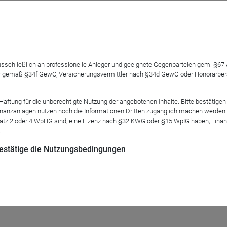
 ausschließlich an professionelle Anleger und geeignete Gegenparteien gem. §6
 gemäß §34f GewO, Versicherungsvermittler nach §34d GewO oder Honorarberate
lligenz übernimmt
tung für die unberechtigte Nutzung der angebotenen Inhalte. Bitte bestätigen 
 Internet-Suchergebnisse zusammenfassen. KI-Agenten erledigen auch h
anzanlagen nutzen noch die Informationen Dritten zugänglich machen werden. Fe
tenlos ist das nicht. Die Preismodelle vieler ...
atz 2 oder 4 WpHG sind, eine Lizenz nach §32 KWG oder §15 WpIG haben, Finan
.
 bestätige die Nutzungsbedingungen
branche: Neue Fonds am Start
 Fonds am Start
erte neuer Fonds und Anteilsklassen aufgelegt. Und das nicht ohne Gr
gen dieser Newcomer im Rahmen gezielter ...