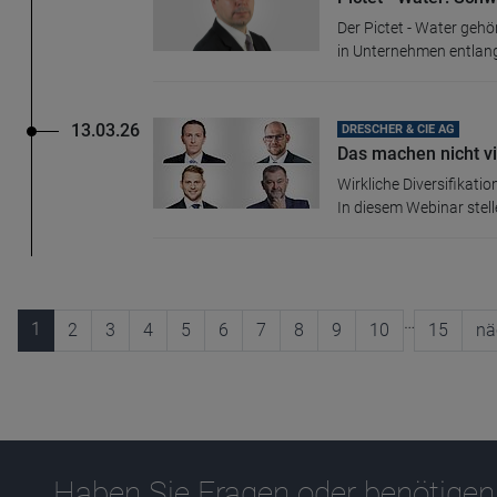
Der Pictet - Water gehö
in Unternehmen entlang
13.03.26
DRESCHER & CIE AG
Das machen nicht vi
Wirkliche Diversifikati
In diesem Webinar stelle
…
1
2
3
4
5
6
7
8
9
10
15
nä
Haben Sie Fragen oder benötigen