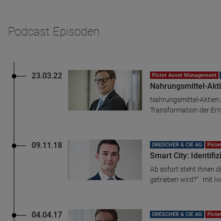
Name
CPref
Podcast Episoden
Anbieter
D&C
Zweck
Ablauf
1 Jahr
23.03.22
Pictet Asset Management
Nahrungsmittel-Akt
Nahrungsmittel-Aktien:
Transformation der Ernä
09.11.18
DRESCHER & CIE AG
Pict
Smart City: Identifi
Ab sofort steht Ihnen d
getrieben wird?“ mit Ivo
04.04.17
DRESCHER & CIE AG
Pict