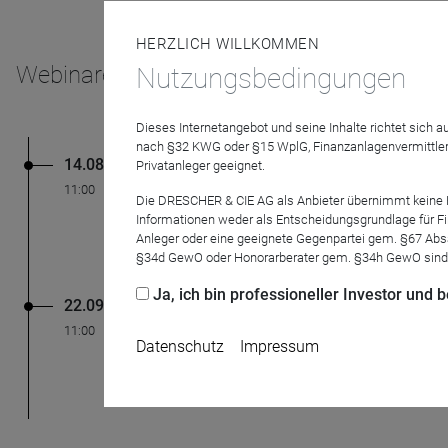
HERZLICH WILLKOMMEN
Webinare
Nutzungsbedingungen
Dieses Internetangebot und seine Inhalte richtet sich
nach §32 KWG oder §15 WplG, Finanzanlagenvermittler
14.08.26
DRESCHER & CIE AG
Privatanleger geeignet.
Die Künstliche Inte
11:00
Die DRESCHER & CIE AG als Anbieter übernimmt keine Haf
KI kann viel mehr als
Informationen weder als Entscheidungsgrundlage für Fin
Expertenwissen. Aber kos
Anleger oder eine geeignete Gegenpartei gem. §67 Abs
§34d GewO oder Honorarberater gem. §34h GewO sind
Ja, ich bin professioneller Investor und
22.09.26
DRESCHER & CIE AG
Fonds
Fondsbranche: Neue
11:00
Datenschutz
Impressum
Jedes Jahr werden hund
Anbieter doch mit eini