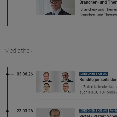
Branchen- und The
"Branchen- und Themen
Branchen- und Themenfo
Mediathek
03.06.26
DRESCHER & CIE AG
Rendite jenseits de
In Zeiten fallender Kur
auch als UCITS-Fonds ve
23.03.26
DRESCHER & CIE AG
Fond
Pictet - Water: Sch