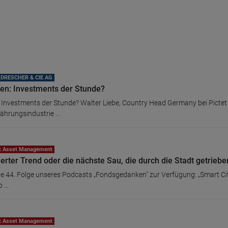
DRESCHER & CIE AG
ien: Investments der Stunde?
 Investments der Stunde? Walter Liebe, Country Head Germany bei Picte
hrungsindustrie ...
et Asset Management
zierter Trend oder die nächste Sau, die durch die Stadt getrieb
ie 44. Folge unseres Podcasts „Fondsgedanken" zur Verfügung: „Smart City:
 ...
et Asset Management