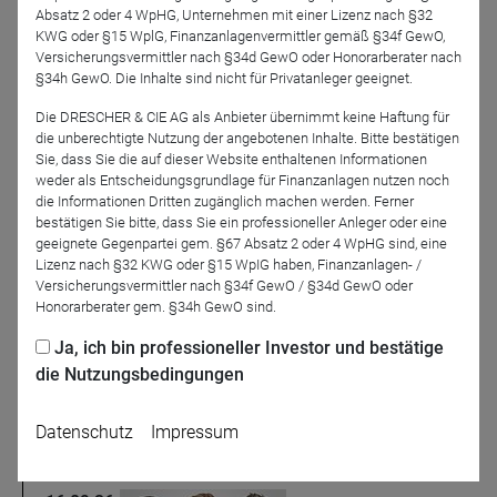
Absatz 2 oder 4 WpHG, Unternehmen mit einer Lizenz nach §32
Webinare
KWG oder §15 WplG, Finanzanlagenvermittler gemäß §34f GewO,
Versicherungsvermittler nach §34d GewO oder Honorarberater nach
§34h GewO. Die Inhalte sind nicht für Privatanleger geeignet.
21.08.26
Die DRESCHER & CIE AG als Anbieter übernimmt keine Haftung für
die unberechtigte Nutzung der angebotenen Inhalte. Bitte bestätigen
11:00
Sie, dass Sie die auf dieser Website enthaltenen Informationen
weder als Entscheidungsgrundlage für Finanzanlagen nutzen noch
die Informationen Dritten zugänglich machen werden. Ferner
bestätigen Sie bitte, dass Sie ein professioneller Anleger oder eine
DRESCHER & CIE AG
NARATiv
geeignete Gegenpartei gem. §67 Absatz 2 oder 4 WpHG sind, eine
Das NARATiv: Vater Staat macht die
Lizenz nach §32 KWG oder §15 WpIG haben, Finanzanlagen- /
Deutschen zu Aktionären
Versicherungsvermittler nach §34f GewO / §34d GewO oder
Die Altersvorsorgereform kann die Anlagebranche
Honorarberater gem. §34h GewO sind.
revolutionieren. Den Anbietern winkt ein großes und
Ja, ich bin professioneller Investor und bestätige
stabil wachsendes Geschäft. Zwei Fragen stehen im
Mittelpunkt: Wie verändert das ...
die Nutzungsbedingungen
Anmelden
Datenschutz
Impressum