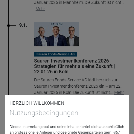
Januar 2026 in Mannheim. Die Zukunft ist nicht
...
Mehr
9.1.
Sauren Fonds-Service AG
Sauren Investmentkonferenz 2026 –
Strategien für mehr als eine Zukunft |
22.01.26 in Köln
Die Sauren Fonds-Service AG lädt herzlich zur
Sauren Investmentkonferenz 2026 ein – am 22.
Januar 2026 in Köln. Die Zukunft ist nicht
...
Mehr
HERZLICH WILLKOMMEN
Nutzungsbedingungen
1
2
3
Dieses Internetangebot und seine Inhalte richtet sich ausschließlich
an professionelle Anleger und geeignete Gegenparteien gem. §67