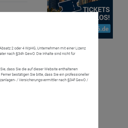
minimierung
Dr. Hendrik
al muss man
7 Absatz 2 oder 4 WpHG, Unternehmen mit einer Lizenz
r nach §34h GewO. Die Inhalte sind nicht für
Sie gespannt
Sie, dass Sie die auf dieser Website enthaltenen
rner bestätigen Sie bitte, dass Sie ein professioneller
zanlagen- / Versicherungsvermittler nach §34f GewO /
eration