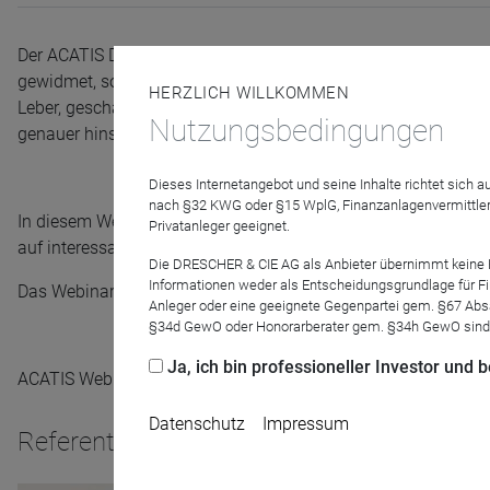
Der ACATIS Datini Valueflex Fonds ist in vielerlei Hinsicht ei
gewidmet, sondern sucht aktiv und ausschließlich nach Chanc
HERZLICH WILLKOMMEN
Leber, geschäftsführender Gesellschafter von ACATIS Invest
Nutzungsbedingungen
genauer hinsehen.
Dieses Internetangebot und seine Inhalte richtet sich
nach §32 KWG oder §15 WplG, Finanzanlagenvermittler
In diesem Webinar wollen wir intensiv auf einzelne Investme
Privatanleger geeignet.
auf interessante Anlageideen wie etwa Bentley: Oder wüssten
Die DRESCHER & CIE AG als Anbieter übernimmt keine Haf
Informationen weder als Entscheidungsgrundlage für Fin
Das Webinar dauert ca. 45 Minuten. Danach steht Ihnen der Re
Anleger oder eine geeignete Gegenpartei gem. §67 Abs
§34d GewO oder Honorarberater gem. §34h GewO sind
Ja, ich bin professioneller Investor und
ACATIS Webinare richten sich ausschließlich an professionel
Datenschutz
Impressum
Referenten