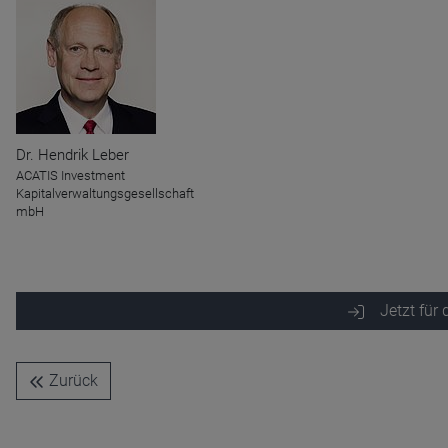
Name
CPref
Anbieter
D&C
Zweck
Ablauf
1 Jahr
Dr. Hendrik Leber
ACATIS Investment
Kapitalverwaltungsgesellschaft
mbH
Jetzt für
Zurück