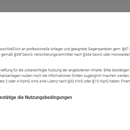
n besonderer Fonds. Als Multi-Asset Fonds ist er nicht der Risiko
en. Das Portfolio bildet die spannendsten Investmentideen von 
ment, ab. Manchmal ist das Investment offensichtlich, manchm
 ausschließlich an professionelle Anleger und geeignete Gegenparteien gem. §6
 gemäß §34f GewO, Versicherungsvermittler nach §34d GewO oder Honorarberate
nts schauen und Ihnen aufzeigen, wo die Chancen liegen. Seien 
 Sie was Bentley mit der Deutschen Bahn zu tun hat?
tung für die unberechtigte Nutzung der angebotenen Inhalte. Bitte bestätigen 
anzanlagen nutzen noch die Informationen Dritten zugänglich machen werden. Fe
ferent gerne für Fragen zur Verfügung.
atz 2 oder 4 WpHG sind, eine Lizenz nach §32 KWG oder §15 WpIG haben, Finan
.
 bestätige die Nutzungsbedingungen
le Kunden.
Mod