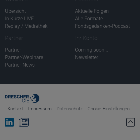
Übersicht
Aktuelle Folgen
In Kürze LIVE
Alle Formate
Replay / Mediathek
Fondsgedanken-Podcast
Partner
Ihr Konto
Partner
Coming soon...
Partner-Webinare
Newsletter
Partner-News
Kontakt
Impressum
Datenschutz
Cookie-Einstellungen
Bei Linkedin folgen
Zum Newsletter anmelden