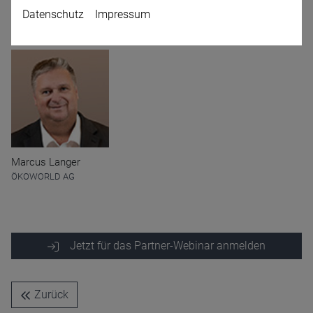
Datenschutz
Impressum
Moderation
Name
CPref
Marcus Langer
Anbieter
D&C
Zweck
ÖKOWORLD AG
Ablauf
1 Jahr
Jetzt für das Partner-Webinar anmelden
Zurück