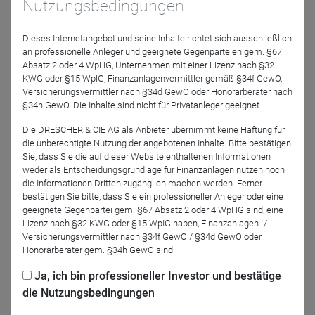
Nutzungsbedingungen
Erhalten Sie fundierte Einblicke und praxisnahe
Einschätzungen für Anlageentscheidungen im asiatischen
Raum. Erfahren Sie in unserem Webinar, wie wir als
Dieses Internetangebot und seine Inhalte richtet sich ausschließlich
an professionelle Anleger und geeignete Gegenparteien gem. §67
Investor Verantwortung leben und verstehen. Nutzen Sie
Absatz 2 oder 4 WpHG, Unternehmen mit einer Lizenz nach §32
die Gelegenheit, um tiefgehende Informationen zu diesem
KWG oder §15 WplG, Finanzanlagenvermittler gemäß §34f GewO,
Thema zu erhalten und Ihre Fragen stellen zu können. Wir
Versicherungsvermittler nach §34d GewO oder Honorarberater nach
freuen uns auf den Austausch mit Ihnen.
§34h GewO. Die Inhalte sind nicht für Privatanleger geeignet.
Die DRESCHER & CIE AG als Anbieter übernimmt keine Haftung für
Referenten
die unberechtigte Nutzung der angebotenen Inhalte. Bitte bestätigen
Sie, dass Sie die auf dieser Website enthaltenen Informationen
weder als Entscheidungsgrundlage für Finanzanlagen nutzen noch
die Informationen Dritten zugänglich machen werden. Ferner
bestätigen Sie bitte, dass Sie ein professioneller Anleger oder eine
geeignete Gegenpartei gem. §67 Absatz 2 oder 4 WpHG sind, eine
Lizenz nach §32 KWG oder §15 WpIG haben, Finanzanlagen- /
Versicherungsvermittler nach §34f GewO / §34d GewO oder
Honorarberater gem. §34h GewO sind.
Ja, ich bin professioneller Investor und bestätige
Silvio Schmidt
Dominik Salecki
die Nutzungsbedingungen
ÖKOWORLD AG
ÖKOWORLD AG