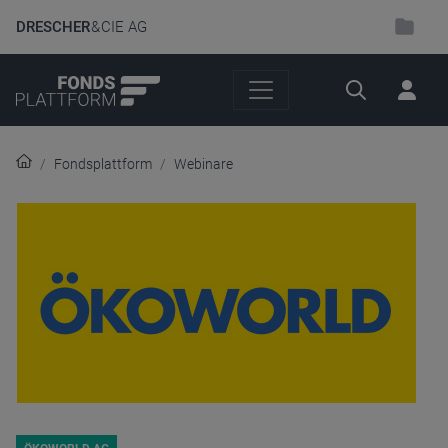
DRESCHER
& CIE AG
Suche
Fondsplattform
Webinare