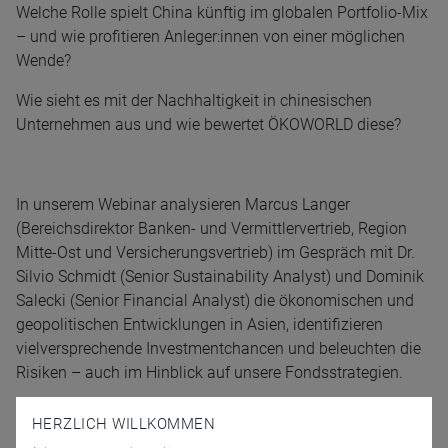
Welche Rolle spielt China künftig im globalen Portfolio-Mix
– und wie profitieren Anleger:innen von einer möglichen
Wende?
Wie sieht es mit der Nachhaltigkeit in chinesischen
Unternehmen aus und wie bewertet ÖKOWORLD diese?
In unserem Webinar analysieren Marcus Langer
(Bereichsdirektor Banken- und Vermittlervertrieb, Region
Mitte-Ost und Versicherungsvertrieb) im Gespräch mit Dr.
Silvio Schmidt (Senior Sustainability Analyst) und Dominik
Salecki (Senior Financial Analyst) die ökonomischen und
geopolitischen Entwicklungen in Asien, identifizieren
vielversprechende Investmentchancen und beleuchten die
Risiken – auch im Hinblick auf unsere Fondsstrategien.
HERZLICH WILLKOMMEN