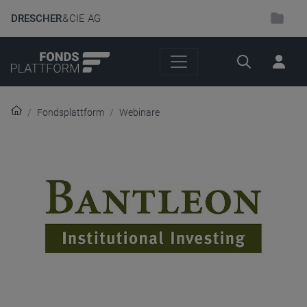
DRESCHER
& CIE AG
Suche
Fondsplattform
Webinare