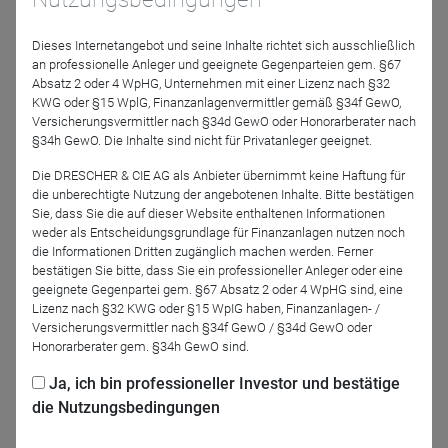
sich der Fonds mit einer Performance von knapp 12% (!)
per 30. November 2025 unter den besten 10% seiner
Dieses Internetangebot und seine Inhalte richtet sich ausschließlich
an professionelle Anleger und geeignete Gegenparteien gem. §67
Kategorie platzieren. Aber auch über 3 und 5 Jahre gehört
Absatz 2 oder 4 WpHG, Unternehmen mit einer Lizenz nach §32
er zu den Top-Fonds. Dr. Harald Preißler teilt mit Ihnen
KWG oder §15 WplG, Finanzanlagenvermittler gemäß §34f GewO,
seine aktuellen Einschätzungen zu Konjunktur und
Versicherungsvermittler nach §34d GewO oder Honorarberater nach
Finanzmärkten und was sie für die Allokation des Fonds zu
§34h GewO. Die Inhalte sind nicht für Privatanleger geeignet.
Beginn des Jahres bedeuten. Frederik Bröker spricht über
Die DRESCHER & CIE AG als Anbieter übernimmt keine Haftung für
die Aktienthemen und Titelauswahl im Fonds. Nutzen Sie
die unberechtigte Nutzung der angebotenen Inhalte. Bitte bestätigen
das Webinar, um hinter die Kulissen eines der besten Multi-
Sie, dass Sie die auf dieser Website enthaltenen Informationen
weder als Entscheidungsgrundlage für Finanzanlagen nutzen noch
Asset-Fonds zu blicken!
die Informationen Dritten zugänglich machen werden. Ferner
bestätigen Sie bitte, dass Sie ein professioneller Anleger oder eine
geeignete Gegenpartei gem. §67 Absatz 2 oder 4 WpHG sind, eine
Lizenz nach §32 KWG oder §15 WpIG haben, Finanzanlagen- /
Versicherungsvermittler nach §34f GewO / §34d GewO oder
Jetzt für das Partner-Webinar anmelden
Honorarberater gem. §34h GewO sind.
Ja, ich bin professioneller Investor und bestätige
Zurück
die Nutzungsbedingungen