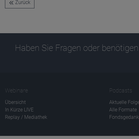
Zurück
Haben Sie Fragen oder benötigen
Webinare
Podcasts
Übersicht
Aktuelle Folg
In Kürze LIVE
Alle Formate
Replay / Mediathek
Fondsgedank