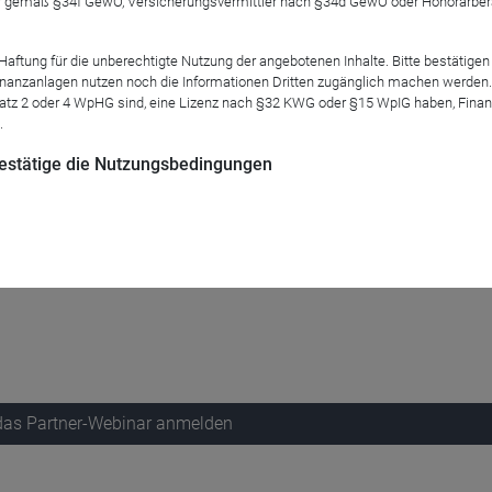
 gemäß §34f GewO, Versicherungsvermittler nach §34d GewO oder Honorarberate
tung für die unberechtigte Nutzung der angebotenen Inhalte. Bitte bestätigen 
 hinter sich. Nach der Wahl Donald Trumps dachte man zuerst, 
anzanlagen nutzen noch die Informationen Dritten zugänglich machen werden. Fe
sich gewendet zu haben – für US-amerikanische Unternehmen und
atz 2 oder 4 WpHG sind, eine Lizenz nach §32 KWG oder §15 WpIG haben, Finan
.
 je abschätzen, inwieweit politische Instabilität die ursprüngli
er US-amerikanischen Volkswirtschaft stellt sich auch die Frage,
 bestätige die Nutzungsbedingungen
insam mit Ihnen einen Blick auf all diese Fragen und stellt Ih
 das Partner-Webinar anmelden