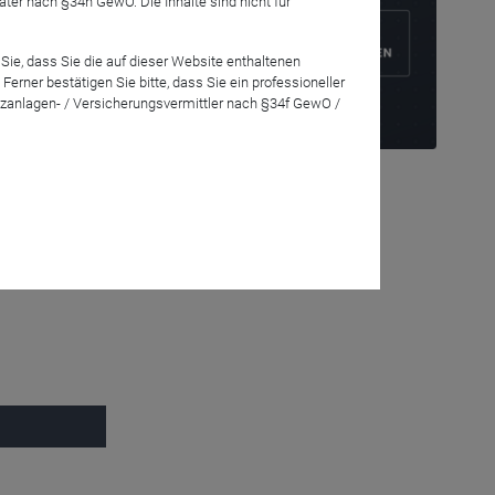
r nach §34h GewO. Die Inhalte sind nicht für
Sie, dass Sie die auf dieser Website enthaltenen
dass dieser
rner bestätigen Sie bitte, dass Sie ein professioneller
 für die US-
zanlagen- / Versicherungsvermittler nach §34f GewO /
che
 ob der Dollar
nen Lösungen