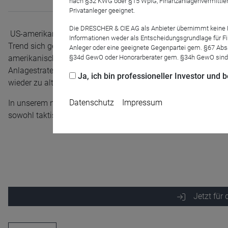
nach §32 KWG oder §15 WplG, Finanzanlagenvermittler
Privatanleger geeignet.
Die DRESCHER & CIE AG als Anbieter übernimmt keine Haf
US-amerikanischen Aktien haben 15 erfolgreiche Börsenjahre
Informationen weder als Entscheidungsgrundlage für Fin
Trend sich genauso fortsetzen wird. Doch das Blatt scheint 
Anleger oder eine geeignete Gegenpartei gem. §67 Abs
§34d GewO oder Honorarberater gem. §34h GewO sind
amerikanische Volkswirtschaft. Investoren müssen stärker denn
Anlagestrategie in Frage stellt. Denn neben der Entwicklung d
Ja, ich bin professioneller Investor und
wieder zu alter Stärke kommen wird.
Datenschutz
Impressum
In unserem nächsten Ben’s eCoffee wirft Andreas Metzler geme
sowohl taktischer als auch strategischer Natur vor.
Name
CPref
Anbieter
D&C
Jetzt für
Zweck
Ablauf
1 Jahr