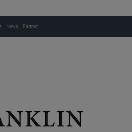
s
News
Partner