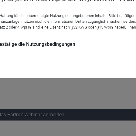
tung für die unberechtigte Nutzung der angebotenen Inhalte. Bitte bestätigen 
eren auf ihrer Vollversammlung (CIO-Day) jedes Quartal unseren
anzanlagen nutzen noch die Informationen Dritten zugänglich machen werden. Fe
klassen teilen wir danach exklusiv mit Ihnen als Profi. Nutzen 
atz 2 oder 4 WpHG sind, eine Lizenz nach §32 KWG oder §15 WpIG haben, Finan
.
er namentlich LIVE.
 bestätige die Nutzungsbedingungen
dierende, kurze *unverbindliche Produktidee: [wird noch gena
4h/1h zuvor. Sollten Sie Zoom nicht nutzen, bietet Ihre Regis
 das Partner-Webinar anmelden