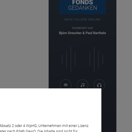
7 Absatz 2 oder 4 WpHG, Unternehmen mit einer Lizenz
Anmelden
r nach §34h GewO. Die Inhalte sind nicht für