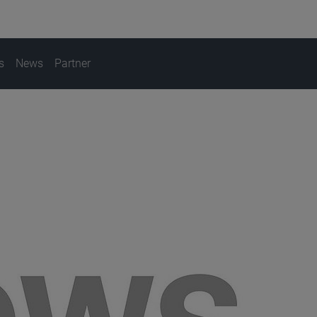
s
News
Partner