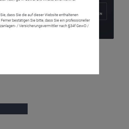
Sie, dass Sie die auf dieser Website enthaltenen
 CIO VIEW.
rner bestätigen Sie bitte, dass Sie ein professioneller
Sie bereits
zanlagen- / Versicherungsvermittler nach §34f GewO /
nnt]
trierung auch