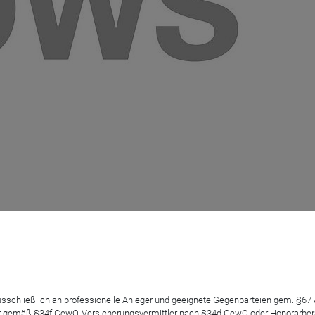
 ausschließlich an professionelle Anleger und geeignete Gegenparteien gem. §6
 gemäß §34f GewO, Versicherungsvermittler nach §34d GewO oder Honorarberate