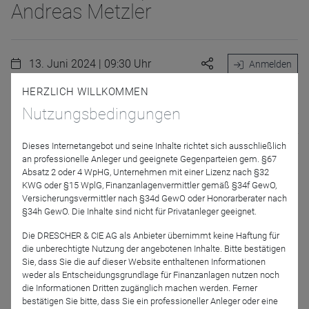
Andreas Metzler
13. Juni 2024 | 09:30 Uhr
Anmelden
HERZLICH WILLKOMMEN
Nutzungsbedingungen
Amerika wählt! Und dieses spannende Rennen ums Weiße
Haus wird Thema unserer vierteiligen Webinarreihe sein, für
Dieses Internetangebot und seine Inhalte richtet sich ausschließlich
die wir den US-Experten Julius van de Laar gewinnen
an professionelle Anleger und geeignete Gegenparteien gem. §67
konnten. In diesem zweiten Teil geht es um das Thema
Absatz 2 oder 4 WpHG, Unternehmen mit einer Lizenz nach §32
"Big Data". Julius van de Laar wird dabei erläutern, wie die
KWG oder §15 WplG, Finanzanlagenvermittler gemäß §34f GewO,
Versicherungsvermittler nach §34d GewO oder Honorarberater nach
digitalen Medien die Wähleransprache revolutionieren.
§34h GewO. Die Inhalte sind nicht für Privatanleger geeignet.
Die DRESCHER & CIE AG als Anbieter übernimmt keine Haftung für
die unberechtigte Nutzung der angebotenen Inhalte. Bitte bestätigen
Sie, dass Sie die auf dieser Website enthaltenen Informationen
Jetzt für das Partner-Webinar anmelden
weder als Entscheidungsgrundlage für Finanzanlagen nutzen noch
die Informationen Dritten zugänglich machen werden. Ferner
bestätigen Sie bitte, dass Sie ein professioneller Anleger oder eine