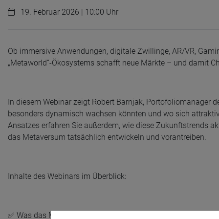
19. Februar 2026 | 10:00 Uhr
Ob immersive Anwendungen, digitale Zwillinge, AR/VR, Gamin
„Metaworld“-Ökosystems schafft neue Märkte – und damit Ch
In diesem Webinar zeigt Robert Barnjak, Portofoliomanager
besonders dynamisch wachsen könnten und wo sich attraktiv
Ansatzes erfahren Sie außerdem, wie diese Zukunftstrends akt
das Metaversum tatsächlich entwickeln und vorantreiben.
Inhalte des Webinars im Überblick:
✅ Was das Metaversum jenseits des Hypes wirklich ausmach