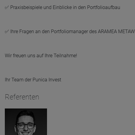
✅ Praxisbeispiele und Einblicke in den Portfolioaufbau
Name
CPref
Anbieter
D&C
Zweck
Ablauf
1 Jahr
✅ Ihre Fragen an den Portfoliomanager des ARAMEA META
Wir freuen uns auf Ihre Teilnahme!
Ihr Team der Punica Invest
Referenten