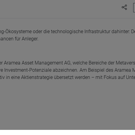
g-Ökosysteme oder die technologische Infrastruktur dahinter: D
ancen für Anleger.
 der Aramea Asset Management AG, welche Bereiche der Metave
e Investment-Potenziale abzeichnen. Am Beispiel des Aramea 
iv in eine Aktienstrategie übersetzt werden – mit Fokus auf Unt
t