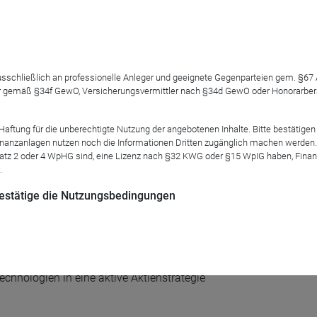
ming & Plattformökonomien
 ausschließlich an professionelle Anleger und geeignete Gegenparteien gem. §6
 gemäß §34f GewO, Versicherungsvermittler nach §34d GewO oder Honorarberate
werken
tung für die unberechtigte Nutzung der angebotenen Inhalte. Bitte bestätigen 
anzanlagen nutzen noch die Informationen Dritten zugänglich machen werden. Fe
atz 2 oder 4 WpHG sind, eine Lizenz nach §32 KWG oder §15 WpIG haben, Finan
ehen
.
 bestätige die Nutzungsbedingungen
-Umfeld
nologien in eine aktive Aktienstrategie