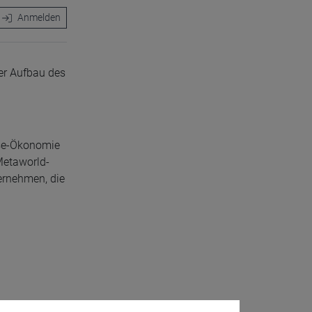
Anmelden
er Aufbau des
rse-Ökonomie
Metaworld-
ernehmen, die