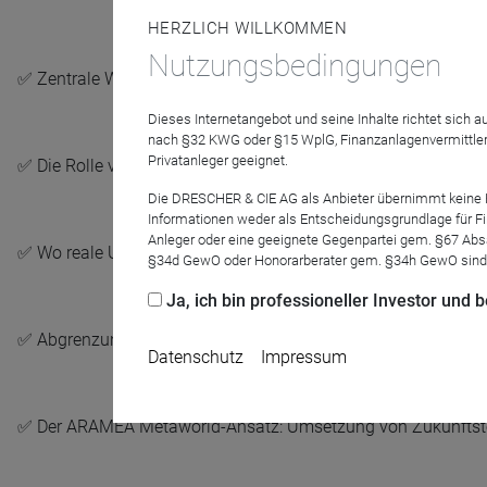
HERZLICH WILLKOMMEN
Nutzungsbedingungen
✅ Zentrale Wachstumstreiber: AR/VR, digitale Zwillinge, Ga
Dieses Internetangebot und seine Inhalte richtet sich
nach §32 KWG oder §15 WplG, Finanzanlagenvermittler
Privatanleger geeignet.
✅ Die Rolle von Infrastruktur, Halbleitern, Software und Netz
Die DRESCHER & CIE AG als Anbieter übernimmt keine Haf
Informationen weder als Entscheidungsgrundlage für Fin
Anleger oder eine geeignete Gegenpartei gem. §67 Abs
✅ Wo reale Umsätze und skalierbare Geschäftsmodelle entst
§34d GewO oder Honorarberater gem. §34h GewO sind
Ja, ich bin professioneller Investor und
✅ Abgrenzung von Vision und Investierbarkeit im Metaverse
Datenschutz
Impressum
✅ Der ARAMEA Metaworld-Ansatz: Umsetzung von Zukunftstech