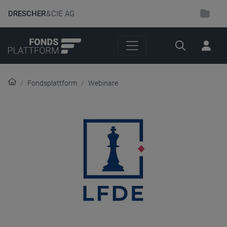
DRESCHER
& CIE AG
Suche
Fondsplattform
Webinare