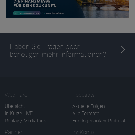
Name
CPref
Haben Sie Fragen oder
Anbieter
D&C
benötigen mehr Informationen?
Zweck
Ablauf
1 Jahr
Webinare
Podcasts
Übersicht
Aktuelle Folgen
In Kürze LIVE
Alle Formate
Replay / Mediathek
Fondsgedanken-Podcast
Partner
Ihr Konto