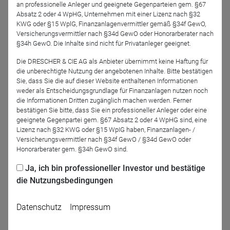
an professionelle Anleger und geeignete Gegenparteien gem. §67
Absatz 2 oder 4 WpHG, Unternehmen mit einer Lizenz nach §32
Wenn Sie nicht am Webinar teilnehmen können, sich die
KWG oder §15 WplG, Finanzanlagenvermittler gemäß §34f GewO,
Aufzeichnung aber gerne zuschicken lassen möchten,
Versicherungsvermittler nach §34d GewO oder Honorarberater nach
können Sie sich gerne anmelden.
§34h GewO. Die Inhalte sind nicht für Privatanleger geeignet.
Die DRESCHER & CIE AG als Anbieter übernimmt keine Haftung für
Das Webinar findet in englischer Sprache statt.
die unberechtigte Nutzung der angebotenen Inhalte. Bitte bestätigen
Sie, dass Sie die auf dieser Website enthaltenen Informationen
weder als Entscheidungsgrundlage für Finanzanlagen nutzen noch
die Informationen Dritten zugänglich machen werden. Ferner
bestätigen Sie bitte, dass Sie ein professioneller Anleger oder eine
Jetzt für das Partner-Webinar anmelden
geeignete Gegenpartei gem. §67 Absatz 2 oder 4 WpHG sind, eine
Lizenz nach §32 KWG oder §15 WpIG haben, Finanzanlagen- /
Versicherungsvermittler nach §34f GewO / §34d GewO oder
Zurück
Honorarberater gem. §34h GewO sind.
Ja, ich bin professioneller Investor und bestätige
die Nutzungsbedingungen
Datenschutz
Impressum