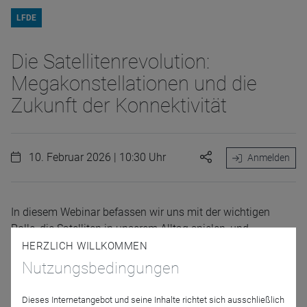
LFDE
Die Satellitenrevolution:
Megakonstellationen und die
Zukunft der Konnektivität
10. Februar 2026 | 10:30 Uhr
Anmelden
In diesem Webinar befassen wir uns mit der wichtigen
Rolle, die Satelliten in unserem Alltag spielen, und
beleuchten den Paradigmenwechsel, den die Einführung
HERZLICH WILLKOMMEN
neuer Megakonstellationen in der Raumfahrtindustrie mit
Nutzungsbedingungen
sich bringt. Ein Thema, das wir im Fonds
Echiquier
Space
untersuchen.
Dieses Internetangebot und seine Inhalte richtet sich ausschließlich