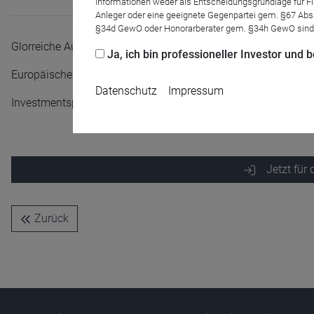
Informationen weder als Entscheidungsgrundlage für Fin
Anleger oder eine geeignete Gegenpartei gem. §67 Abs
§34d GewO oder Honorarberater gem. §34h GewO sind
Glorreiche Aussichten für europäische Aktien?
Ja, ich bin professioneller Investor und
Europäische Aktien liegen plötzlich im Trend. Liegt das nur
Datenschutz
Impressum
Investmentspezialist Lars Gedlich spricht mit dem Portfolioma
Jetzt für
Name
CPref
Anbieter
D&C
Zurück
Zweck
Ablauf
1 Jahr