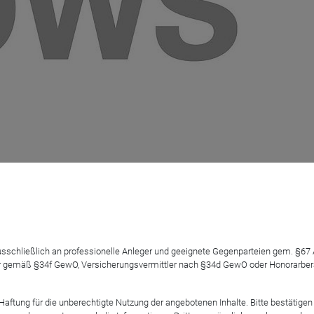
im Fokus
 ausschließlich an professionelle Anleger und geeignete Gegenparteien gem. §6
 gemäß §34f GewO, Versicherungsvermittler nach §34d GewO oder Honorarberate
tung für die unberechtigte Nutzung der angebotenen Inhalte. Bitte bestätigen 