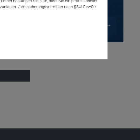
rner bestätigen Sie bitte, dass Sie ein professioneller
zanlagen- / Versicherungsvermittler nach §34f GewO /
hinter?