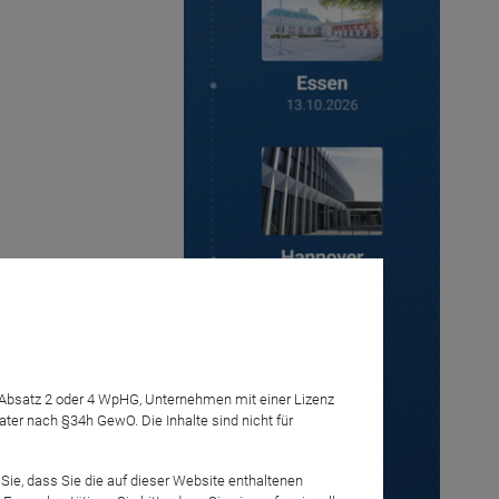
7 Absatz 2 oder 4 WpHG, Unternehmen mit einer Lizenz
r nach §34h GewO. Die Inhalte sind nicht für
Sie, dass Sie die auf dieser Website enthaltenen
Anmelden