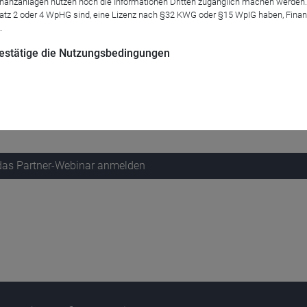
anzanlagen nutzen noch die Informationen Dritten zugänglich machen werden. Fe
atz 2 oder 4 WpHG sind, eine Lizenz nach §32 KWG oder §15 WpIG haben, Finan
.
 bestätige die Nutzungsbedingungen
 an der momentanen Schwäche der US-Märkte oder steckt mehr da
nager für Europäische Aktien, Christian Schindler.
 das Partner-Webinar anmelden