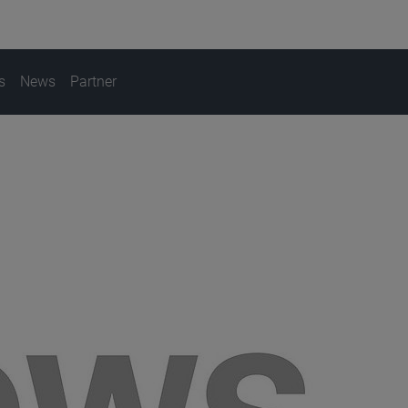
s
News
Partner