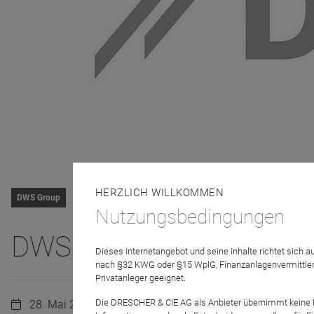
HERZLICH WILLKOMMEN
DWS Group
Nutzungsbedingungen
DWS Flashlight - Fonds 
Dieses Internetangebot und seine Inhalte richtet sich
nach §32 KWG oder §15 WplG, Finanzanlagenvermittler
Privatanleger geeignet.
Die DRESCHER & CIE AG als Anbieter übernimmt keine Haf
28. Mai 2025 | 10:00 Uhr