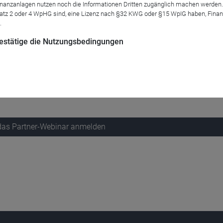
anzanlagen nutzen noch die Informationen Dritten zugänglich machen werden. Fe
atz 2 oder 4 WpHG sind, eine Lizenz nach §32 KWG oder §15 WpIG haben, Finan
.
 bestätige die Nutzungsbedingungen
 Waren die Sorgen der Investoren berechtigt? Wie steht es aktuell
dentschaft auf den Aktienmarkt ausgewirkt? Diese und weitere Fr
tloff, im Webinar beantworten. Melden Sie sich gleich an.
 das Partner-Webinar anmelden