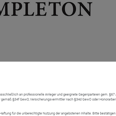
Chancen und Risiken des R
 ausschließlich an professionelle Anleger und geeignete Gegenparteien gem. §6
 gemäß §34f GewO, Versicherungsvermittler nach §34d GewO oder Honorarberate
tung für die unberechtigte Nutzung der angebotenen Inhalte. Bitte bestätigen 