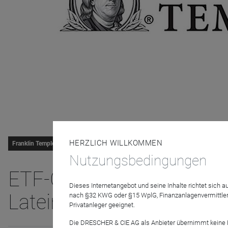
HERZLICH WILLKOMMEN
Franklin Templeton
Nutzungsbedingungen
ETF-Corner: Brasilien – 
Dieses Internetangebot und seine Inhalte richtet sich
Lateinamerikas
nach §32 KWG oder §15 WplG, Finanzanlagenvermittler
Privatanleger geeignet.
Die DRESCHER & CIE AG als Anbieter übernimmt keine Haf