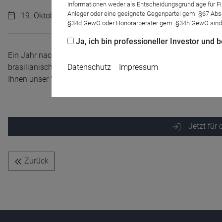
Informationen weder als Entscheidungsgrundlage für Fin
Anleger oder eine geeignete Gegenpartei gem. §67 Abs
19. Oktober 2023 | 14:00 Uhr
§34d GewO oder Honorarberater gem. §34h GewO sind
Ja, ich bin professioneller Investor und
Ein Jahr nach der Wiederwahl Lulas blicken wir auf Brasilien:
brasilianische Volkswirtschaft? Und wie hat sich Lulas Präsi
Datenschutz
Impressum
Ihnen unser Vice President ETF Distribution, Herr Martin Bech
Jetzt für
Name
CPref
Anbieter
D&C
Zurück
Zweck
Ablauf
1 Jahr