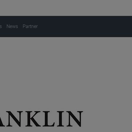
s
News
Partner