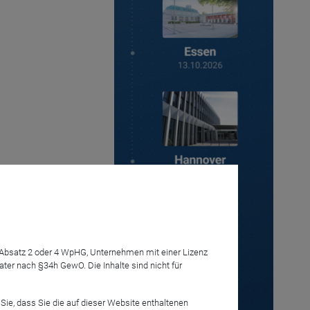
iesen
7 Absatz 2 oder 4 WpHG, Unternehmen mit einer Lizenz
r nach §34h GewO. Die Inhalte sind nicht für
Sie, dass Sie die auf dieser Website enthaltenen