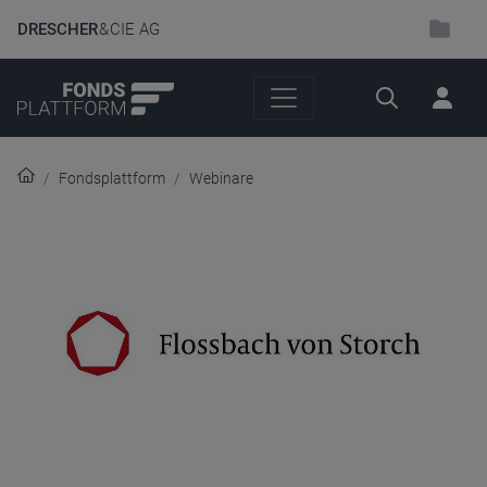
DRESCHER
& CIE AG
Suche
Fondsplattform
Webinare