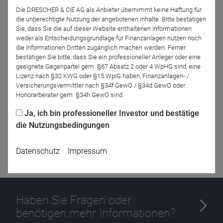
Jetzt für das Partner-Webinar anmelden
Die DRESCHER & CIE AG als Anbieter übernimmt keine Haftung für
die unberechtigte Nutzung der angebotenen Inhalte. Bitte bestätigen
Sie, dass Sie die auf dieser Website enthaltenen Informationen
weder als Entscheidungsgrundlage für Finanzanlagen nutzen noch
Zurück
die Informationen Dritten zugänglich machen werden. Ferner
bestätigen Sie bitte, dass Sie ein professioneller Anleger oder eine
geeignete Gegenpartei gem. §67 Absatz 2 oder 4 WpHG sind, eine
Lizenz nach §32 KWG oder §15 WpIG haben, Finanzanlagen- /
Versicherungsvermittler nach §34f GewO / §34d GewO oder
Honorarberater gem. §34h GewO sind.
Ja, ich bin professioneller Investor und bestätige
die Nutzungsbedingungen
Datenschutz
Impressum
Haben Sie Fragen oder
benötigen mehr Informationen?