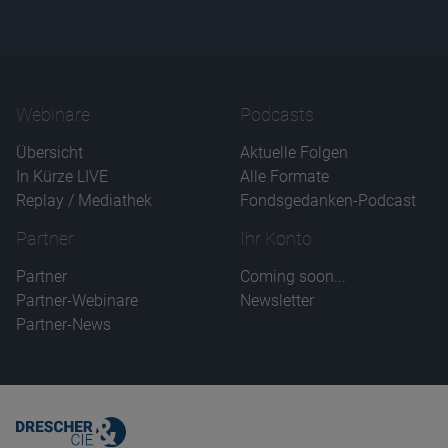
Name
CPref
Anbieter
D&C
Zweck
Ablauf
1 Jahr
Webinare
Podcasts
Übersicht
Aktuelle Folgen
In Kürze LIVE
Alle Formate
Replay / Mediathek
Fondsgedanken-Podcast
Partner
Ihr Konto
Partner
Coming soon...
Partner-Webinare
Newsletter
Partner-News