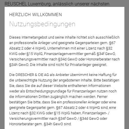
REUSCHEL Luxemburg, anlässlich unserer nächsten
Webkonferenz am:
HERZLICH WILLKOMMEN
Nutzungsbedingungen
Montag
, den
18. Mai 2026
von
08:30 - 09:00 Uhr
(plus Zeit
für Ihre Fragen
Dieses Internetangebot und seine Inhalte richtet sich ausschließlich
an professionelle Anleger und geeignete Gegenparteien gem. §67
Moderation
Absatz 2 oder 4 WpHG, Unternehmen mit einer Lizenz nach §32
KWG oder §15 WplG, Finanzanlagenvermittler gemäß §34f GewO,
Versicherungsvermittler nach §34d GewO oder Honorarberater nach
§34h GewO. Die Inhalte sind nicht für Privatanleger geeignet.
Die DRESCHER & CIE AG als Anbieter übernimmt keine Haftung für
die unberechtigte Nutzung der angebotenen Inhalte. Bitte bestätigen
Sie, dass Sie die auf dieser Website enthaltenen Informationen
weder als Entscheidungsgrundlage für Finanzanlagen nutzen noch
die Informationen Dritten zugänglich machen werden. Ferner
bestätigen Sie bitte, dass Sie ein professioneller Anleger oder eine
Carsten Mumm
geeignete Gegenpartei gem. §67 Absatz 2 oder 4 WpHG sind, eine
DONNER & REUSCHEL
Lizenz nach §32 KWG oder §15 WpIG haben, Finanzanlagen- /
AG
Versicherungsvermittler nach §34f GewO / §34d GewO oder
Honorarberater gem. §34h GewO sind.