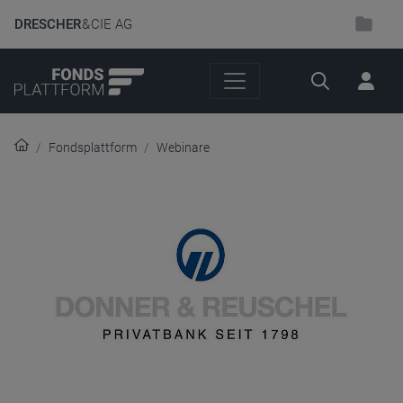
DRESCHER
& CIE AG
Suche
Fondsplattform
Webinare