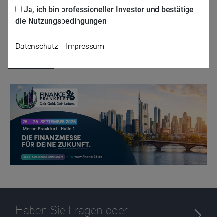
Ja, ich bin professioneller Investor und bestätige
die Nutzungsbedingungen
Jetzt für das Partner-Webinar anmelden
Datenschutz
Impressum
Zurück
Name
CPref
Anbieter
D&C
Zweck
Ablauf
1 Jahr
Haben Sie Fragen oder