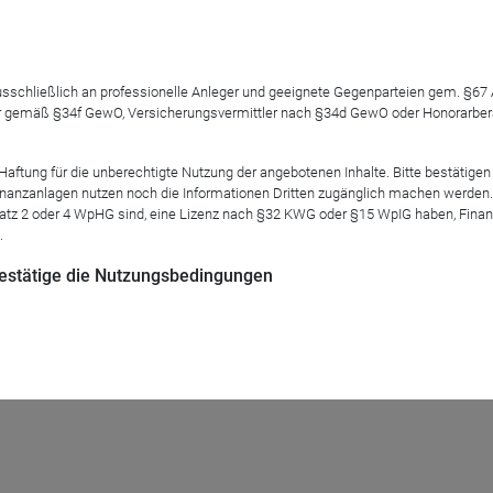
 ausschließlich an professionelle Anleger und geeignete Gegenparteien gem. §6
 gemäß §34f GewO, Versicherungsvermittler nach §34d GewO oder Honorarberate
it sind eines der größten und wirtschaftlich relevantesten Wa
Fonds, der gezielt in Unternehmen investiert, die neue Wege in d
tung für die unberechtigte Nutzung der angebotenen Inhalte. Bitte bestätigen 
tor als auch bei Ernährung und Bewegung.
anzanlagen nutzen noch die Informationen Dritten zugänglich machen werden. Fe
atz 2 oder 4 WpHG sind, eine Lizenz nach §32 KWG oder §15 WpIG haben, Finan
ian Lach, Portfoliomanager des Bellevue Obesity Solutions, erläu
.
 bestätige die Nutzungsbedingungen