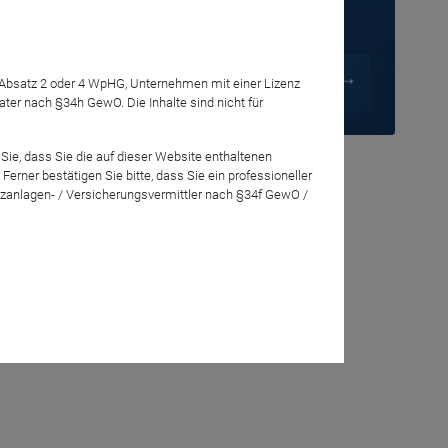
Anmelden
7 Absatz 2 oder 4 WpHG, Unternehmen mit einer Lizenz
r nach §34h GewO. Die Inhalte sind nicht für
chstumsthemen
er Behandlung
Sie, dass Sie die auf dieser Website enthaltenen
rner bestätigen Sie bitte, dass Sie ein professioneller
zanlagen- / Versicherungsvermittler nach §34f GewO /
tert die