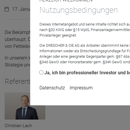
HERZLICH WILLKOMMEN
Nutzungsbedingungen
17. Januar 2024 | 11:00 Uhr
Dieses Internetangebot und seine Inhalte richtet sich
nach §32 KWG oder §15 WplG, Finanzanlagenvermittler
Die Bekämpfung der Folgen von Übergewicht und Fettleibigke
Privatanleger geeignet.
überhaupt. Der neue Bellevue Obesity Solutions ist der erste 
Die DRESCHER & CIE AG als Anbieter übernimmt keine Haf
von Fettleibigkeit gehen. Und das sowohl im Gesundheitssek
Informationen weder als Entscheidungsgrundlage für Fin
Anleger oder eine geeignete Gegenpartei gem. §67 Abs
In unserem Webinar stellen wir Ihnen diese Neuheit vor. Christ
§34d GewO oder Honorarberater gem. §34h GewO sind
Strategie und stellt den Nutzen für das Depot dar.
Ja, ich bin professioneller Investor und
Referenten
Datenschutz
Impressum
Christian Lach