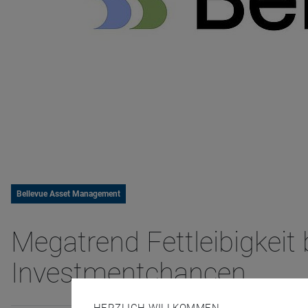
Bellevue Asset Management
Megatrend Fettleibigkeit
Investmentchancen