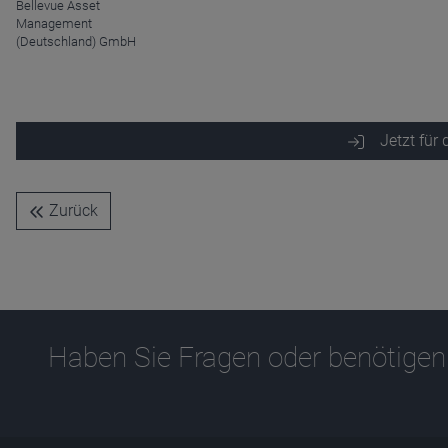
Name
CPref
Bellevue Asset
Anbieter
D&C
Management
Zweck
(Deutschland) GmbH
Ablauf
1 Jahr
Jetzt für
Zurück
Haben Sie Fragen oder benötigen