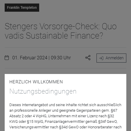
Franklin Templeton
Stengers Vorsorge-Check: Quo
vadis Sustainable Finance?
01. Februar 2024 | 09:30 Uhr
Anmelden
Wer liefert in puncto Nachhaltigkeit, wozu die EU-
HERZLICH WILLKOMMEN
Regulatorik und die Realwirtschaft (noch) nicht imstande
Nutzungsbedingungen
sind? Erfahren Sie von Roland Kölsch und Martin Stenger
mehr über den Stand der Dinge der
Dieses Internetangebot und seine Inhalte richtet sich ausschließlich
OffenlegungsVerordnung, Produktklassifizierungen und
an professionelle Anleger und geeignete Gegenparteien gem. §67
weitere Themen. Wir freuen uns auf Ihre Teilnahme!
Absatz 2 oder 4 WpHG, Unternehmen mit einer Lizenz nach §32
KWG oder §15 WplG, Finanzanlagenvermittler gemäß §34f GewO,
Versicherungsvermittler nach §34d GewO oder Honorarberater nach