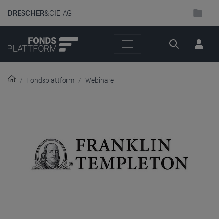
DRESCHER
& CIE AG
Suche
Fondsplattform
Webinare