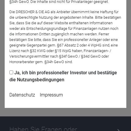
§34h GewO. Die Inhalte sind nicht für Privatanleger geeignet.
Die DRESCHER & CIE AG als Anbieter übernimmt keine Haftung für
die unberechtigte Nutzung der angebotenen Inhalte. Bitte bestätigen
Jetzt für das Partner-Webinar anmelden
Sie, dass Sie die auf dieser Website enthaltenen Informationen
weder als Entscheidungsgrundlage für Finanzanlagen nutzen noch
die Informationen Dritten zugänglich machen werden. Ferner
Zurück
bestätigen Sie bitte, dass Sie ein professioneller Anleger oder eine
geeignete Gegenpartei gem. §67 Absatz 2 oder 4 WpHG sind, eine
Lizenz nach §32 KWG oder §15 WpIG haben, Finanzanlagen- /
Versicherungsvermittler nach §34f GewO / §34d GewO oder
Honorarberater gem. §34h GewO sind.
Ja, ich bin professioneller Investor und bestätige
die Nutzungsbedingungen
Datenschutz
Impressum
Haben Sie Fragen oder