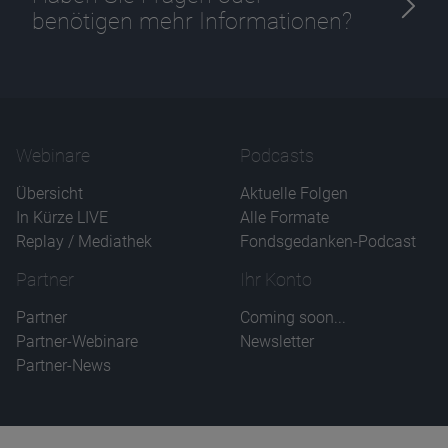
benötigen mehr Informationen?
Name
CPref
Anbieter
D&C
Zweck
Ablauf
1 Jahr
Webinare
Podcasts
Übersicht
Aktuelle Folgen
In Kürze LIVE
Alle Formate
Replay / Mediathek
Fondsgedanken-Podcast
Partner
Ihr Konto
Partner
Coming soon...
Partner-Webinare
Newsletter
Partner-News