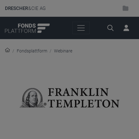
DRESCHER
& CIE AG
Suche
Fondsplattform
Webinare