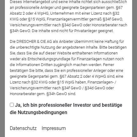
Dieses Internetangebot und seine Inhalte richtet sich ausschließlich
Generation ermöglicht dies einen deutlich effizienteren
an professionelle Anleger und geeignete Gegenparteien gem. §67
Vermögensaufbau. Doch was bedeutet das konkret für Ihre
Absatz 2 oder 4 WpHG, Unternehmen mit einer Lizenz nach §32
Beratung und die Produktauswahl?
KWG oder §15 WplG, Finanzanlagenvermittler gemäß §34f GewO,
Versicherungsvermittler nach §34d GewO oder Honorarberater nach
§34h GewO. Die Inhalte sind nicht für Privatanleger geeignet.
Sichern Sie sich jetzt Ihren Platz und erfahren Sie von
Dr.
Peter Schwark
und
Martin Stenger
alle Details zu dieser
Die DRESCHER & CIE AG als Anbieter übernimmt keine Haftung für
die unberechtigte Nutzung der angebotenen Inhalte. Bitte bestätigen
bedeutenden Reform.
Sie, dass Sie die auf dieser Website enthaltenen Informationen
weder als Entscheidungsgrundlage für Finanzanlagen nutzen noch
die Informationen Dritten zugänglich machen werden. Ferner
bestätigen Sie bitte, dass Sie ein professioneller Anleger oder eine
geeignete Gegenpartei gem. §67 Absatz 2 oder 4 WpHG sind, eine
Jetzt für das Partner-Webinar anmelden
Lizenz nach §32 KWG oder §15 WpIG haben, Finanzanlagen- /
Versicherungsvermittler nach §34f GewO / §34d GewO oder
Honorarberater gem. §34h GewO sind.
Zurück
Ja, ich bin professioneller Investor und bestätige
die Nutzungsbedingungen
Datenschutz
Impressum