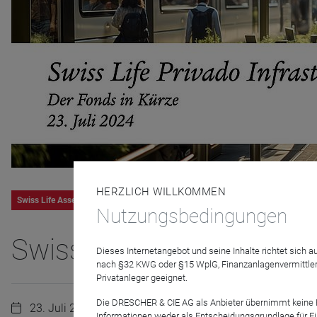
HERZLICH WILLKOMMEN
Swiss Life Asset Managers
Nutzungsbedingungen
Swiss Life Privado Infras
Dieses Internetangebot und seine Inhalte richtet sich
nach §32 KWG oder §15 WplG, Finanzanlagenvermittler
Privatanleger geeignet.
Die DRESCHER & CIE AG als Anbieter übernimmt keine Haf
23. Juli 2024 | 14:00 Uhr
Informationen weder als Entscheidungsgrundlage für Fin