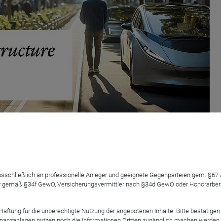
tructure // der Fonds in Kü
 ausschließlich an professionelle Anleger und geeignete Gegenparteien gem. §6
 gemäß §34f GewO, Versicherungsvermittler nach §34d GewO oder Honorarberate
tung für die unberechtigte Nutzung der angebotenen Inhalte. Bitte bestätigen 
anzanlagen nutzen noch die Informationen Dritten zugänglich machen werden. Fe