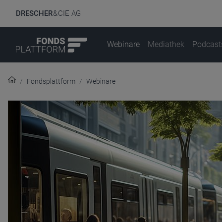
DRESCHER
& CIE AG
Webinare
Mediathek
Podcast
Fondsplattform
Webinare