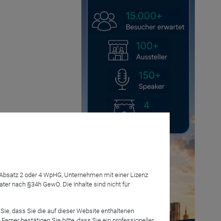
rze
7 Absatz 2 oder 4 WpHG, Unternehmen mit einer Lizenz
r nach §34h GewO. Die Inhalte sind nicht für
Sie, dass Sie die auf dieser Website enthaltenen
Anmelden
rner bestätigen Sie bitte, dass Sie ein professioneller