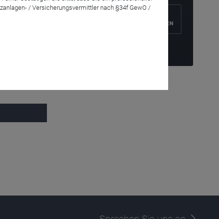
zanlagen- / Versicherungsvermittler nach §34f GewO /
Anmelden
eben unsere
Sprechen Sie uns an