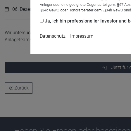
Anleger oder eine geeignete Gegenpartei gem. §67 Abs
06. Dezember 2023 | 11:00 Uhr
§34d GewO oder Honorarberater gem. §34h GewO sind
Ja, ich bin professioneller Investor und
Wir untersuchen den anhaltenden Aufstieg des asiatisch-paz
Datenschutz
Impressum
Anlageteams einen Ausblick auf die Chancen und Risiken, die
Jetzt für
Name
CPref
Anbieter
D&C
Zurück
Zweck
Ablauf
1 Jahr
Haben Sie Fragen oder benötigen