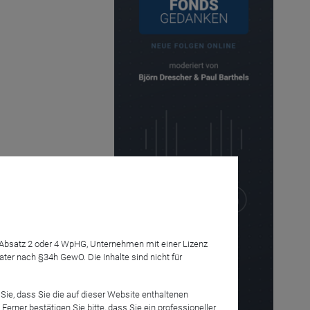
7 Absatz 2 oder 4 WpHG, Unternehmen mit einer Lizenz
r nach §34h GewO. Die Inhalte sind nicht für
Sie, dass Sie die auf dieser Website enthaltenen
rner bestätigen Sie bitte, dass Sie ein professioneller