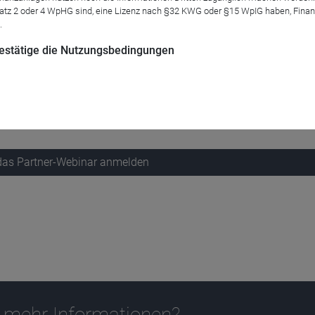
atz 2 oder 4 WpHG sind, eine Lizenz nach §32 KWG oder §15 WpIG haben, Finan
.
 bestätige die Nutzungsbedingungen
ifischen Raums und der Schwellenländer. Im Anschluss daran g
 sie für ihre verschiedenen Anlageklassen im Jahr 2024 sehen.
 das Partner-Webinar anmelden
 mehr Informationen?