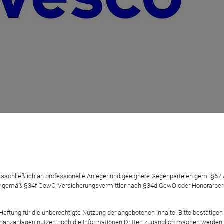
: Ein Blick auf die
 ausschließlich an professionelle Anleger und geeignete Gegenparteien gem. §6
 gemäß §34f GewO, Versicherungsvermittler nach §34d GewO oder Honorarberate
024
tung für die unberechtigte Nutzung der angebotenen Inhalte. Bitte bestätigen 
anzanlagen nutzen noch die Informationen Dritten zugänglich machen werden. Fe