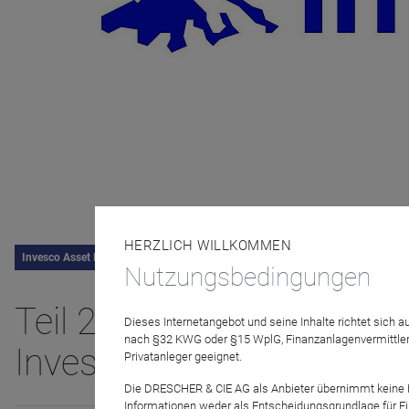
HERZLICH WILLKOMMEN
Invesco Asset Management
Nutzungsbedingungen
Teil 2 - Von Ost nach West
Dieses Internetangebot und seine Inhalte richtet sich
nach §32 KWG oder §15 WplG, Finanzanlagenvermittler
Investitionslandschaft 2
Privatanleger geeignet.
Die DRESCHER & CIE AG als Anbieter übernimmt keine Haf
Informationen weder als Entscheidungsgrundlage für Fin