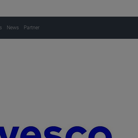
s
News
Partner