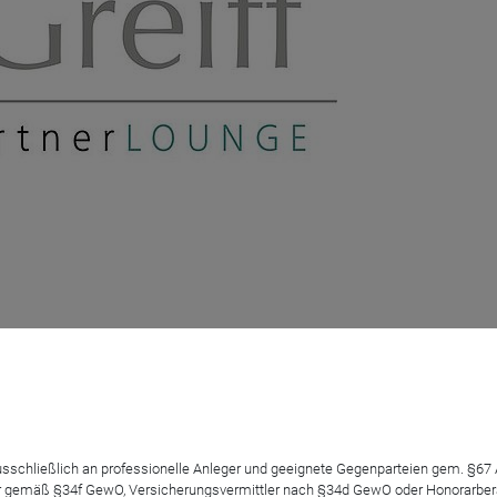
cial situations“ Fund
 ausschließlich an professionelle Anleger und geeignete Gegenparteien gem. §6
 gemäß §34f GewO, Versicherungsvermittler nach §34d GewO oder Honorarberate