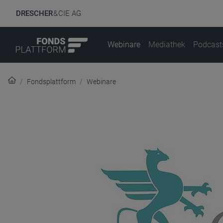
DRESCHER
& CIE AG
Webinare
Mediathek
Podcast
Fondsplattform
Webinare