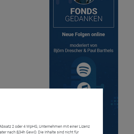
7 Absatz 2 oder 4 WpHG, Unternehmen mit einer Lizenz
Anmelden
r nach §34h GewO. Die Inhalte sind nicht für