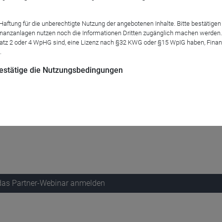
tung für die unberechtigte Nutzung der angebotenen Inhalte. Bitte bestätigen 
anzanlagen nutzen noch die Informationen Dritten zugänglich machen werden. Fe
atz 2 oder 4 WpHG sind, eine Lizenz nach §32 KWG oder §15 WpIG haben, Finan
.
eder im Scheinwerferlicht der Unternehmensjäger.
 bestätige die Nutzungsbedingungen
den weiterhin attraktiven Bewertungen deutscher Nebenwerte s
tieren.
nen ganzen Strauß an „außerordentlichen“ Ertragspotenzialen, die
 das Partner-Webinar anmelden