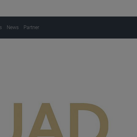
s
News
Partner