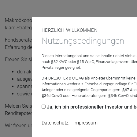
Makroökonomische und geopolitische Veränderungen stellen
klare Strategie und konsequentes Handeln.
HERZLICH WILLKOMMEN
Nutzungsbedingungen
Fondsberater
Thorsten Vetter
zeigt im Webinar, welche Oppor
Erfahrung des
Praemium Capital
Teams.
Dieses Internetangebot und seine Inhalte richtet sich
Freuen Sie sich auf Einblicke in:
nach §32 KWG oder §15 WplG, Finanzanlagenvermittler
Privatanleger geeignet.
den aktuellen Anleihenmarkt
Die DRESCHER & CIE AG als Anbieter übernimmt keine Haf
ausgewählte Aktien-Investments
Informationen weder als Entscheidungsgrundlage für Fin
spannende Spezialsituationen
Anleger oder eine geeignete Gegenpartei gem. §67 Abs
sowie die derzeitige Positionierung des Fonds
§34d GewO oder Honorarberater gem. §34h GewO sind
Melden Sie sich jetzt an und erfahren Sie, wie der
SQUAD Prae
Ja, ich bin professioneller Investor und
Renditepotenziale identifiziert.
Datenschutz
Impressum
Wir freuen uns auf Ihre Teilnahme!