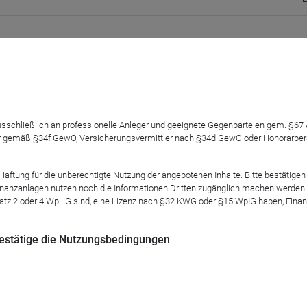
 aktive
Multi-Asset-Strategien
aktuell auf die Probe. Umso wicht
tunitäten sich in diesem Umfeld ergeben – gestützt auf die lang
 ausschließlich an professionelle Anleger und geeignete Gegenparteien gem. §6
 gemäß §34f GewO, Versicherungsvermittler nach §34d GewO oder Honorarberate
tung für die unberechtigte Nutzung der angebotenen Inhalte. Bitte bestätigen 
anzanlagen nutzen noch die Informationen Dritten zugänglich machen werden. Fe
atz 2 oder 4 WpHG sind, eine Lizenz nach §32 KWG oder §15 WpIG haben, Finan
.
mium Opportunities
aktuell aufgestellt ist und wo der Fondsber
 bestätige die Nutzungsbedingungen