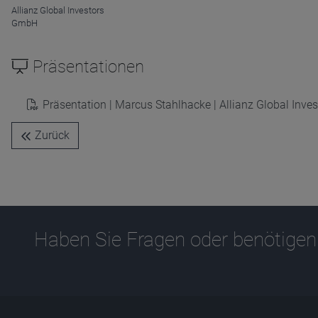
Anbieter
D&C
Allianz Global Investors
Zweck
GmbH
Ablauf
1 Jahr
Präsentationen
Präsentation | Marcus Stahlhacke | Allianz Global Inves
Zurück
Haben Sie Fragen oder benötigen