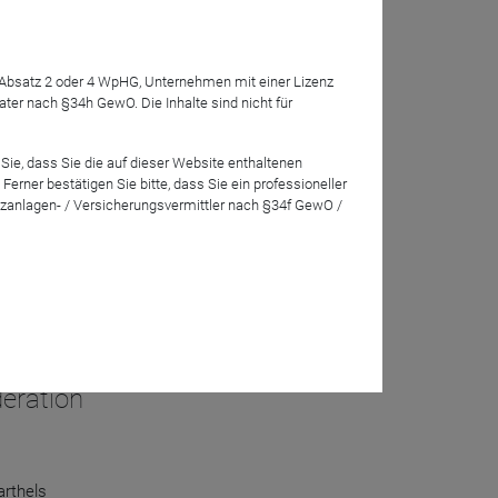
7 Absatz 2 oder 4 WpHG, Unternehmen mit einer Lizenz
r nach §34h GewO. Die Inhalte sind nicht für
Sie, dass Sie die auf dieser Website enthaltenen
t der Krieg
rner bestätigen Sie bitte, dass Sie ein professioneller
zanlagen- / Versicherungsvermittler nach §34f GewO /
 sich im
amit doch
olgsrezept
eration
arthels