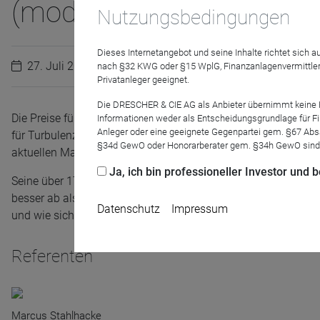
(moderne?!) Mischfonds
Nutzungsbedingungen
Dieses Internetangebot und seine Inhalte richtet sich
27. Juli 2022
nach §32 KWG oder §15 WplG, Finanzanlagenvermittler
Privatanleger geeignet.
Die DRESCHER & CIE AG als Anbieter übernimmt keine Haf
Die Preise für Rohstoffe steigen rasant an. Die Notenbanken
Informationen weder als Entscheidungsgrundlage für Fin
Anleger oder eine geeignete Gegenpartei gem. §67 Abs
für Turbulenzen an den Börsen. Klassisches Multi-Asset-Ma
§34d GewO oder Honorarberater gem. §34h GewO sind
aktuellen Marktumfeld als herausfordernd.
Ja, ich bin professioneller Investor und
Seine über 17 Prozent Performance in den vergangenen 36 Mo
besser ab als manch anderer bekannter Vermögensverwalter 
Datenschutz
Impressum
und wie sich der Fonds in der Zukunft aufstellt, wenn es gilt
Referenten
Marcus Stahlhacke
Name
CPref