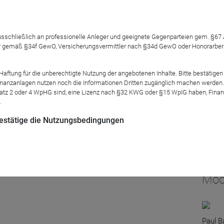
?
 ausschließlich an professionelle Anleger und geeignete Gegenparteien gem. §6
 gemäß §34f GewO, Versicherungsvermittler nach §34d GewO oder Honorarberate
tung für die unberechtigte Nutzung der angebotenen Inhalte. Bitte bestätigen 
 heben Zinsen an, um den Preisanstieg einzudämmen. Zudem sorg
anzanlagen nutzen noch die Informationen Dritten zugänglich machen werden. Fe
atz 2 oder 4 WpHG sind, eine Lizenz nach §32 KWG oder §15 WpIG haben, Finan
nagement im Sinne vermögensverwaltender Mischfonds gestaltet
.
 bestätige die Nutzungsbedingungen
naten lassen ein interessantes Gespräch erwarten. Schnitt er d
mit seinen ausgewogenen Mischfonds! Wir fragen nach dem Erf
, die Risiken zu vermeiden und die Chancen zu nutzen.
Mod
Paul B