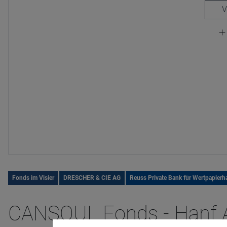
Fonds im Visier
DRESCHER & CIE AG
Reuss Private Bank für Wertpapierh
CANSOUL Fonds - Hanf A