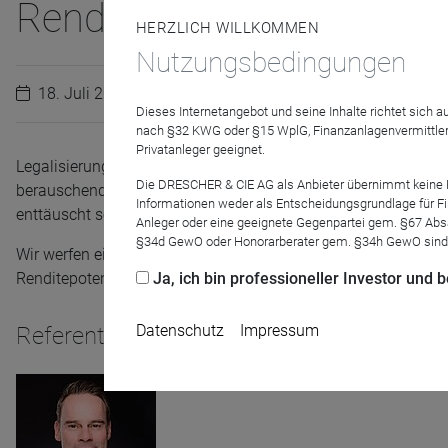
Rendite oder bleibt der 
HERZLICH WILLKOMMEN
Nutzungsbedingungen
18. Juli 2023
Dieses Internetangebot und seine Inhalte richtet sich
nach §32 KWG oder §15 WplG, Finanzanlagenvermittler
Privatanleger geeignet.
Legalisierungsgerüchte sorgen immer wieder für Kursfantasie,
Die DRESCHER & CIE AG als Anbieter übernimmt keine Haf
berauschend aus. Von High Performance war keine Spur. Ante
Informationen weder als Entscheidungsgrundlage für Fin
enttäuscht sein. Auf kurzzeitige Kursgewinne in der Pandemiez
Anleger oder eine geeignete Gegenpartei gem. §67 Abs
§34d GewO oder Honorarberater gem. §34h GewO sind
Wir werfen einen Blick auf das Konzept und hinterfragen An
Ja, ich bin professioneller Investor und
Renditepotenzial.
Datenschutz
Impressum
Referenten