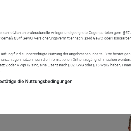
Boom aus?
 ausschließlich an professionelle Anleger und geeignete Gegenparteien gem. §6
 gemäß §34f GewO, Versicherungsvermittler nach §34d GewO oder Honorarberate
 doch bislang fiel die Rendite der meisten Cannabis-Aktien weni
tung für die unberechtigte Nutzung der angebotenen Inhalte. Bitte bestätigen 
ilseigner des
CANSOUL Fonds - Hanf Aktien Global
, dürften eb
anzanlagen nutzen noch die Informationen Dritten zugänglich machen werden. Fe
eit folgten zwei Jahre voller Kursverluste.
atz 2 oder 4 WpHG sind, eine Lizenz nach §32 KWG oder §15 WpIG haben, Finan
.
lageuniversum, Marketing, Managementprozess, Zielgruppe und
 bestätige die Nutzungsbedingungen
Mod