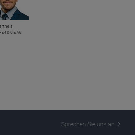
arthels
ER & CIE AG
Sprechen Sie uns an