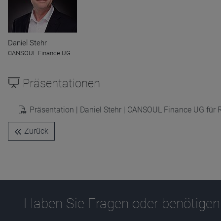
Name
CPref
Anbieter
D&C
Zweck
Daniel Stehr
Ablauf
1 Jahr
CANSOUL Finance UG
Präsentationen
Präsentation | Daniel Stehr | CANSOUL Finance UG für 
Zurück
Haben Sie Fragen oder benötigen