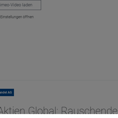
laden
Einstellungen öffnen
andel AG
ktien Global: Rauschende