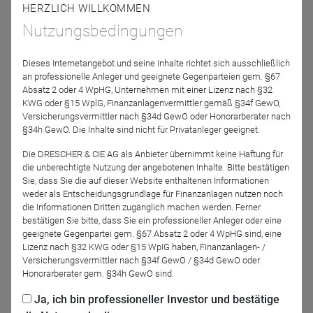
schon krisenresistent. Erleben wir also jetzt schon den
HERZLICH WILLKOMMEN
Beginn eines neuen Bullenmarktes oder läuft doch noch
Nutzungsbedingungen
eine weitere Bärenmarkt-Rallye bevor die nächste massive
Korrektur viele Investoren noch einmal auf dem falschen
Dieses Internetangebot und seine Inhalte richtet sich ausschließlich
Fuß erwischt? Genau dieser Frage geht Frank Fischer in
an professionelle Anleger und geeignete Gegenparteien gem. §67
seinem aktuellen Vortrag vom Fondkongress in Mannheim
Absatz 2 oder 4 WpHG, Unternehmen mit einer Lizenz nach §32
auf den Grund.
KWG oder §15 WplG, Finanzanlagenvermittler gemäß §34f GewO,
Versicherungsvermittler nach §34d GewO oder Honorarberater nach
§34h GewO. Die Inhalte sind nicht für Privatanleger geeignet.
Auf Anfrage schicken wir Ihnen gerne eine Kopie der
Die DRESCHER & CIE AG als Anbieter übernimmt keine Haftung für
Präsentation von Frank Fischer auf dem Fondskongress
die unberechtigte Nutzung der angebotenen Inhalte. Bitte bestätigen
2023 in Mannheim. Schicken Sie uns bitte eine E-Mail an
Sie, dass Sie die auf dieser Website enthaltenen Informationen
ec@shareholdervalue.de
weder als Entscheidungsgrundlage für Finanzanlagen nutzen noch
die Informationen Dritten zugänglich machen werden. Ferner
bestätigen Sie bitte, dass Sie ein professioneller Anleger oder eine
Referenten
geeignete Gegenpartei gem. §67 Absatz 2 oder 4 WpHG sind, eine
Lizenz nach §32 KWG oder §15 WpIG haben, Finanzanlagen- /
Versicherungsvermittler nach §34f GewO / §34d GewO oder
Honorarberater gem. §34h GewO sind.
Ja, ich bin professioneller Investor und bestätige