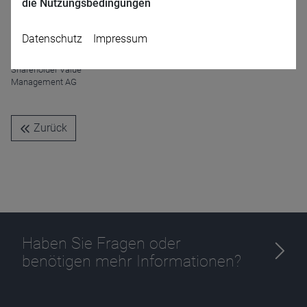
die Nutzungsbedingungen
Datenschutz
Impressum
Frank Fischer
Shareholder Value
Management AG
Zurück
Name
CPref
Anbieter
D&C
Zweck
Ablauf
1 Jahr
Haben Sie Fragen oder
benötigen mehr Informationen?