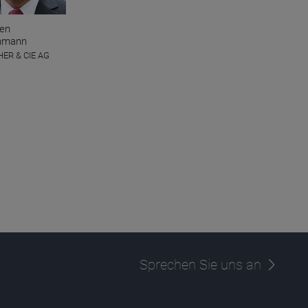
ten
hmann
ER & CIE AG
Sprechen Sie uns an