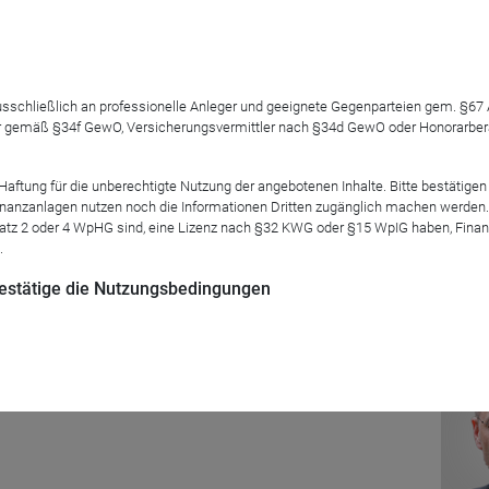
 ausschließlich an professionelle Anleger und geeignete Gegenparteien gem. §6
 gemäß §34f GewO, Versicherungsvermittler nach §34d GewO oder Honorarberate
entenmarkt wird es nun zunehmend ungemütlicher. Diversifikati
die gewünschte Wirkung. Wie steht es mit anderen Absicheru
tung für die unberechtigte Nutzung der angebotenen Inhalte. Bitte bestätigen 
n Markus Kaiser (ETF Spezialist | StarCapital AG) einen Blick 
anzanlagen nutzen noch die Informationen Dritten zugänglich machen werden. Fe
aber auch Risiken von fallenden Kursen zu profitieren, stehen d
atz 2 oder 4 WpHG sind, eine Lizenz nach §32 KWG oder §15 WpIG haben, Finan
.
 bestätige die Nutzungsbedingungen
Mod