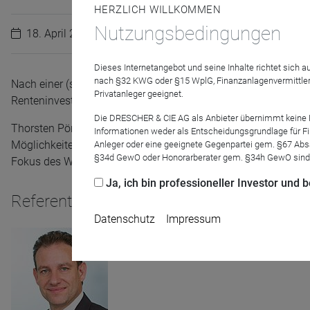
HERZLICH WILLKOMMEN
Nutzungsbedingungen
18. April 2018
Dieses Internetangebot und seine Inhalte richtet sich
nach §32 KWG oder §15 WplG, Finanzanlagenvermittler
Nach einer (sehr) langen Aufwärtsbewegung im Aktien- und R
Privatanleger geeignet.
Renteninvestments hat in einem Nahe-Nullzinsumfeld kaum 
Die DRESCHER & CIE AG als Anbieter übernimmt keine Haf
Thorsten Pörschmann (Drescher & Cie) wird gemeinsam mit Herr
Informationen weder als Entscheidungsgrundlage für Fin
Möglichkeiten der Short-ETFs werfen. Chancen, Möglichkeiten 
Anleger oder eine geeignete Gegenpartei gem. §67 Abs
§34d GewO oder Honorarberater gem. §34h GewO sind
Fokus des Webinars.
Ja, ich bin professioneller Investor und
Referenten
Datenschutz
Impressum