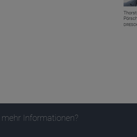
Thors
Pörsc
DRESCH
 mehr Informationen?