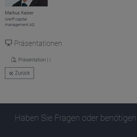
Name
CPref
Anbieter
D&C
Markus Kaiser
Zweck
Greiff capital
Ablauf
1 Jahr
management AG
Präsentationen
Präsentation | |
Zurück
Haben Sie Fragen oder benötigen