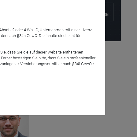
7 Absatz 2 oder 4 WpHG, Unternehmen mit einer Lizenz
r nach §34h GewO. Die Inhalte sind nicht für
on über
ngsmaßnahmen?
Sie, dass Sie die auf dieser Website enthaltenen
auf die
rner bestätigen Sie bitte, dass Sie ein professioneller
abei im
zanlagen- / Versicherungsvermittler nach §34f GewO /
eration