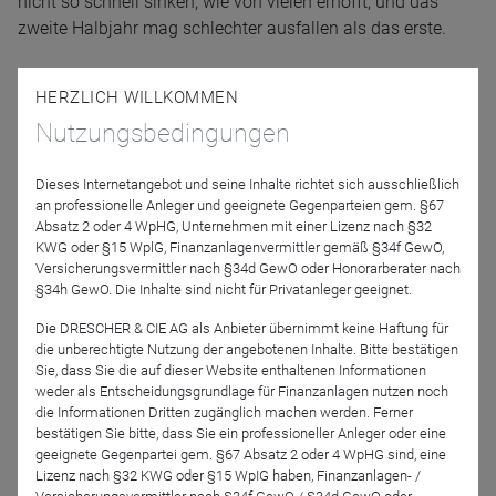
nicht so schnell sinken, wie von vielen erhofft, und das
zweite Halbjahr mag schlechter ausfallen als das erste.
Referenten
HERZLICH WILLKOMMEN
Nutzungsbedingungen
Dieses Internetangebot und seine Inhalte richtet sich ausschließlich
an professionelle Anleger und geeignete Gegenparteien gem. §67
Absatz 2 oder 4 WpHG, Unternehmen mit einer Lizenz nach §32
KWG oder §15 WplG, Finanzanlagenvermittler gemäß §34f GewO,
Versicherungsvermittler nach §34d GewO oder Honorarberater nach
§34h GewO. Die Inhalte sind nicht für Privatanleger geeignet.
Stefan Breintner
Die DRESCHER & CIE AG als Anbieter übernimmt keine Haftung für
DJE Kapital AG
die unberechtigte Nutzung der angebotenen Inhalte. Bitte bestätigen
Sie, dass Sie die auf dieser Website enthaltenen Informationen
weder als Entscheidungsgrundlage für Finanzanlagen nutzen noch
Moderation
die Informationen Dritten zugänglich machen werden. Ferner
bestätigen Sie bitte, dass Sie ein professioneller Anleger oder eine
geeignete Gegenpartei gem. §67 Absatz 2 oder 4 WpHG sind, eine
Lizenz nach §32 KWG oder §15 WpIG haben, Finanzanlagen- /