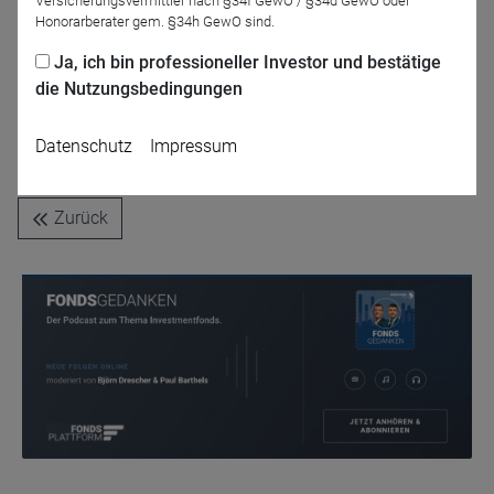
Versicherungsvermittler nach §34f GewO / §34d GewO oder
Honorarberater gem. §34h GewO sind.
Ja, ich bin professioneller Investor und bestätige
die Nutzungsbedingungen
Markus Koch
Wallstreet - Experte
Datenschutz
Impressum
Zurück
Name
CPref
Anbieter
D&C
Zweck
Ablauf
1 Jahr