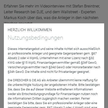
Erfahren Sie mehr im Videointerview mit Stefan Breintner,
Leiter Research bei DJE, und dem Wallstreet - Experten
Markus Koch über das, was die Anleger in den nächsten
Wochen erwartet.
HERZLICH WILLKOMMEN
Referenten
Nutzungsbedingungen
Dieses Internetangebot und seine Inhalte richtet sich ausschließlich
an professionelle Anleger und geeignete Gegenparteien gem. §67
Absatz 2 oder 4 WpHG, Unternehmen mit einer Lizenz nach §32
KWG oder §15 WplG, Finanzanlagenvermittler gemäß §34f GewO,
Versicherungsvermittler nach §34d GewO oder Honorarberater nach
§34h GewO. Die Inhalte sind nicht für Privatanleger geeignet.
Die DRESCHER & CIE AG als Anbieter übernimmt keine Haftung für
Stefan Breintner
die unberechtigte Nutzung der angebotenen Inhalte. Bitte bestätigen
Sie, dass Sie die auf dieser Website enthaltenen Informationen
DJE Kapital AG
weder als Entscheidungsgrundlage für Finanzanlagen nutzen noch
die Informationen Dritten zugänglich machen werden. Ferner
Moderation
bestätigen Sie bitte, dass Sie ein professioneller Anleger oder eine
geeignete Gegenpartei gem. §67 Absatz 2 oder 4 WpHG sind, eine