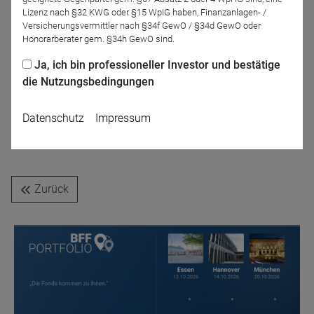
Lizenz nach §32 KWG oder §15 WpIG haben, Finanzanlagen- /
Versicherungsvermittler nach §34f GewO / §34d GewO oder
Honorarberater gem. §34h GewO sind.
Ja, ich bin professioneller Investor und bestätige
die Nutzungsbedingungen
Datenschutz
Impressum
Markus Koch
Wallstreet - Experte
Zurück
Name
CPref
Anbieter
D&C
Zweck
Ablauf
1 Jahr