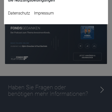
die Nutzungsbedingungen
Zurück
Datenschutz
Impressum
Name
CPref
Anbieter
D&C
Zweck
Ablauf
1 Jahr
Haben Sie Fragen oder
benötigen mehr Informationen?