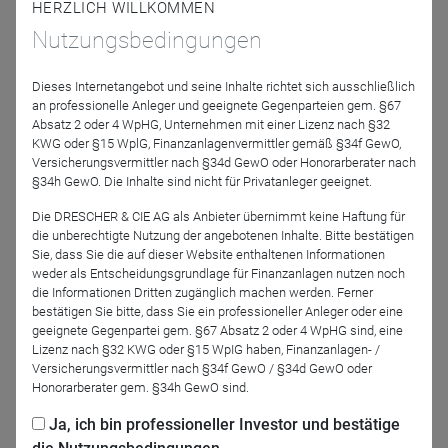
HERZLICH WILLKOMMEN
Nutzungsbedingungen
Dieses Internetangebot und seine Inhalte richtet sich ausschließlich
an professionelle Anleger und geeignete Gegenparteien gem. §67
Stefan Breintner
Absatz 2 oder 4 WpHG, Unternehmen mit einer Lizenz nach §32
DJE Kapital AG
KWG oder §15 WplG, Finanzanlagenvermittler gemäß §34f GewO,
Versicherungsvermittler nach §34d GewO oder Honorarberater nach
§34h GewO. Die Inhalte sind nicht für Privatanleger geeignet.
Moderation
Die DRESCHER & CIE AG als Anbieter übernimmt keine Haftung für
die unberechtigte Nutzung der angebotenen Inhalte. Bitte bestätigen
Sie, dass Sie die auf dieser Website enthaltenen Informationen
weder als Entscheidungsgrundlage für Finanzanlagen nutzen noch
die Informationen Dritten zugänglich machen werden. Ferner
bestätigen Sie bitte, dass Sie ein professioneller Anleger oder eine
geeignete Gegenpartei gem. §67 Absatz 2 oder 4 WpHG sind, eine
Lizenz nach §32 KWG oder §15 WpIG haben, Finanzanlagen- /
Versicherungsvermittler nach §34f GewO / §34d GewO oder
Honorarberater gem. §34h GewO sind.
Mario Künzel
DJE Kapital AG
Ja, ich bin professioneller Investor und bestätige