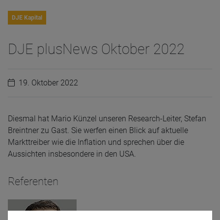
DJE Kapital
DJE plusNews Oktober 2022
19. Oktober 2022
Diesmal hat Mario Künzel unseren Research-Leiter, Stefan
Breintner zu Gast. Sie werfen einen Blick auf aktuelle
Markttreiber wie die Inflation und sprechen über die
Aussichten insbesondere in den USA.
Referenten