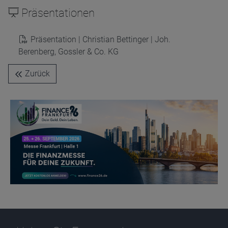
Präsentationen
Name
CPref
Präsentation | Christian Bettinger | Joh.
Anbieter
D&C
Berenberg, Gossler & Co. KG
Zweck
Ablauf
1 Jahr
Zurück