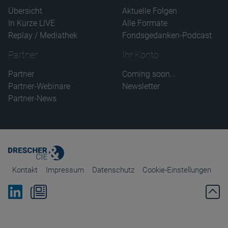
Übersicht
Aktuelle Folgen
In Kürze LIVE
Alle Formate
Replay / Mediathek
Fondsgedanken-Podcast
Partner
Ihr Konto
Partner
Coming soon...
Partner-Webinare
Newsletter
Partner-News
Kontakt
Impressum
Datenschutz
Cookie-Einstellungen
Bei Linkedin folgen
Zum Newsletter anmelden