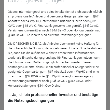
Nutzungsbedingungen
GmbH
Dieses Internetangebot und seine Inhalte richtet sich ausschließlich
an professionelle Anleger und geeignete Gegenparteien gem. §67
Absatz 2 oder 4 WpHG, Unternehmen mit einer Lizenz nach §32
KWG oder §15 WplG, Finanzanlagenvermittler gemäß §34f GewO,
Versicherungsvermittler nach §34d GewO oder Honorarberater nach
§34h GewO. Die Inhalte sind nicht für Privatanleger geeignet.
Die DRESCHER & CIE AG als Anbieter übernimmt keine Haftung für
die unberechtigte Nutzung der angebotenen Inhalte. Bitte bestätigen
Gerrit Eicker
Volker Kuhn
Sie, dass Sie die auf dieser Website enthaltenen Informationen
Schroder Investment
Swiss Life Asset
weder als Entscheidungsgrundlage für Finanzanlagen nutzen noch
Management (Europe)
Managers Luxembourg -
die Informationen Dritten zugänglich machen werden. Ferner
S.A., German Branch
Niederlassung
bestätigen Sie bitte, dass Sie ein professioneller Anleger oder eine
Deutschland
geeignete Gegenpartei gem. §67 Absatz 2 oder 4 WpHG sind, eine
Lizenz nach §32 KWG oder §15 WpIG haben, Finanzanlagen- /
Versicherungsvermittler nach §34f GewO / §34d GewO oder
Moderation
Honorarberater gem. §34h GewO sind.
Ja, ich bin professioneller Investor und bestätige
die Nutzungsbedingungen