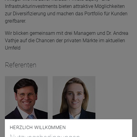
Infrastrukturinvestments bieten attraktive Möglichkeiten
zur Diversifizierung und machen das Portfolio für Kunden
greifbarer.
Wir blicken gemeinsam mit drei Managern und Dr. Andrea
Vathje auf die Chancen der privaten Märkte im aktuellen
Umfeld
Referenten
Florian Liegler
Dr. Andrea Vathje
HERZLICH WILLKOMMEN
Allianz Global Investors
Privatize GmbH